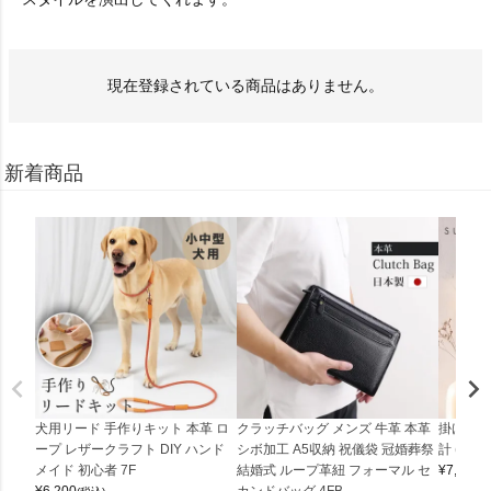
現在登録されている商品はありません。
新着商品
犬用リード 手作りキット 本革 ロ
クラッチバッグ メンズ 牛革 本革
掛け時計
ープ レザークラフト DIY ハンド
シボ加工 A5収納 祝儀袋 冠婚葬祭
計 (0900
メイド 初心者 7F
結婚式 ループ革紐 フォーマル セ
¥
7,150
(
¥
6,200
カンドバッグ 4FB