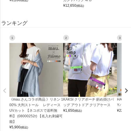
(税込)
¥
12,650
(税込)
ランキング
1
2
3
《mau.さんコラボ商品 》リネン 1
KAKSI クリアポーチ 斜め掛けバ
HALEI
00% 大判ストール レディース
ッグ アウトドア クリアケース
Yバッグ 
UVカット 【ネコポスで送料無
¥
1,650
¥
22,000
(税込)
料】 (08000252r) 【名入れ刺繍可
能】
¥
5,900
(税込)