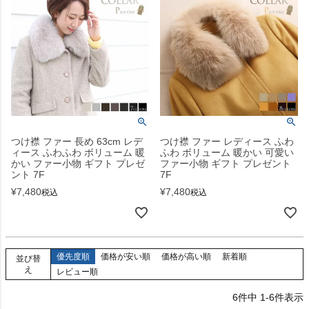
つけ襟 ファー 長め 63cm レデ
つけ襟 ファー レディース ふわ
ィース ふわふわ ボリューム 暖
ふわ ボリューム 暖かい 可愛い
かい ファー小物 ギフト プレゼ
ファー小物 ギフト プレゼント
ント 7F
7F
¥
7,480
¥
7,480
税込
税込
優先度順
価格が安い順
価格が高い順
新着順
並び替
え
レビュー順
6
件中
1
-
6
件表示