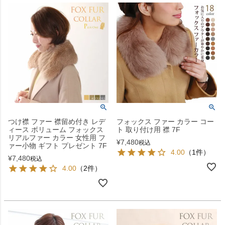
つけ襟 ファー 襟留め付き レデ
フォックス ファー カラー コー
ィース ボリューム フォックス
ト 取り付け用 襟 7F
リアルファー カラー 女性用 フ
¥
7,480
税込
ァー小物 ギフト プレゼント 7F
4.00
（1件）
¥
7,480
税込
4.00
（2件）