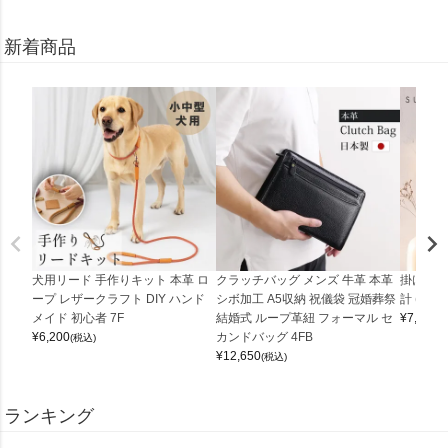
新着商品
犬用リード 手作りキット 本革 ロ
クラッチバッグ メンズ 牛革 本革
掛け時計
ープ レザークラフト DIY ハンド
シボ加工 A5収納 祝儀袋 冠婚葬祭
計 (0900
メイド 初心者 7F
結婚式 ループ革紐 フォーマル セ
¥
7,150
(
¥
6,200
カンドバッグ 4FB
(税込)
¥
12,650
(税込)
ランキング