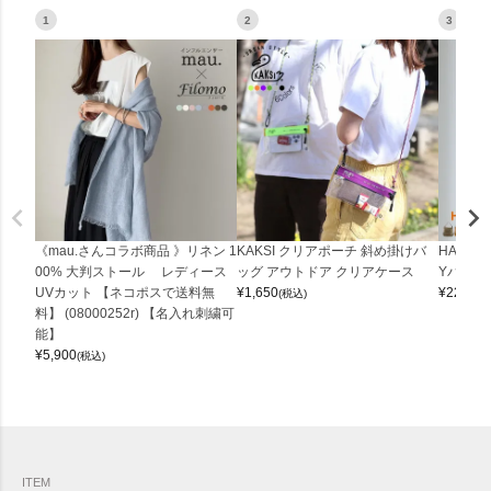
1
2
3
《mau.さんコラボ商品 》リネン 1
KAKSI クリアポーチ 斜め掛けバ
HALEI
00% 大判ストール レディース
ッグ アウトドア クリアケース
Yバッグ 
UVカット 【ネコポスで送料無
¥
1,650
¥
22,000
(税込)
料】 (08000252r) 【名入れ刺繍可
能】
¥
5,900
(税込)
ITEM