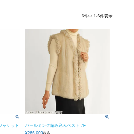
6
件中
1
-
6
件表示
ジャケット
パールミンク編み込みベスト 7F
¥
286,000
税込