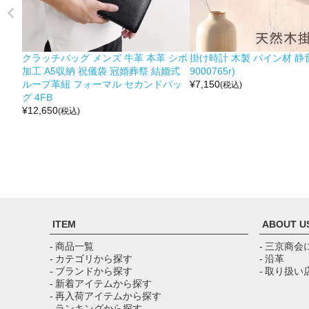
クラッチバッグ メンズ 牛革 本革 シボ
掛け時計 木製 パイン材 静音
加工 A5収納 祝儀袋 冠婚葬祭 結婚式
9000765r)
ループ革紐 フォーマル セカンドバッ
¥
7,150
(税込)
グ 4FB
¥
12,650
(税込)
ITEM
ABOUT U
- 商品一覧
- 三京商会
- カテゴリから探す
- 沿革
- ブランドから探す
- 取り扱い
- 新着アイテムから探す
- 再入荷アイテムから探す
- ランキングから探す