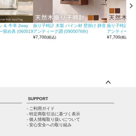
＆ 牛革 2way
振り子時計 木製 パイン材 壁掛け 静音
振り子時計 木製
め具 (060019
アンティーク調 (09000768r)
アンティーク調 (0
¥
7,700
¥
7,700
(税込)
(税込)
ペー
ジト
SUPPORT
ップ
へ
- ご利用ガイド
- 特定商取引法に基づく表示
- 個人情報取り扱いについて
- 安心安全への取り組み