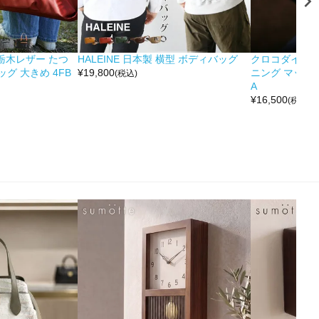
&栃木レザー たつ
HALEINE 日本製 横型 ボディバッグ
クロコダイル 
グ 大きめ 4FB
¥
19,800
ニング マット 
(税込)
A
¥
16,500
(税込)