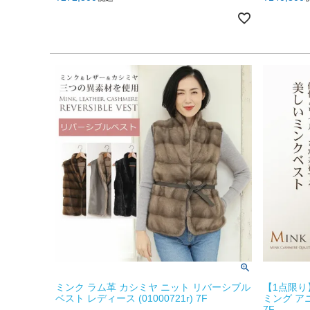
ミンク ラム革 カシミヤ ニット リバーシブル
【1点限り
ベスト レディース (01000721r) 7F
ミング アニ
7F