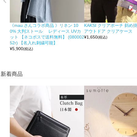
《mau.さんコラボ商品 》リネン 10
KAKSI クリアポーチ 斜め
0% 大判ストール レディース UVカ
アウトドア クリアケース
ット 【ネコポスで送料無料】 (080002
¥
1,650
(税込)
52r) 【名入れ刺繍可能】
¥
5,900
(税込)
新着商品