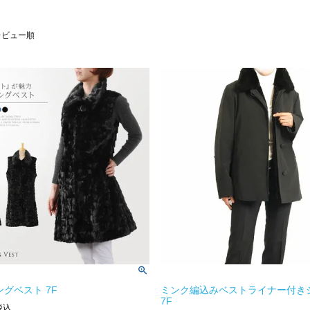
レビュー順
ングベスト 7F
ミンク編込みベストライナー付き
7F
税込