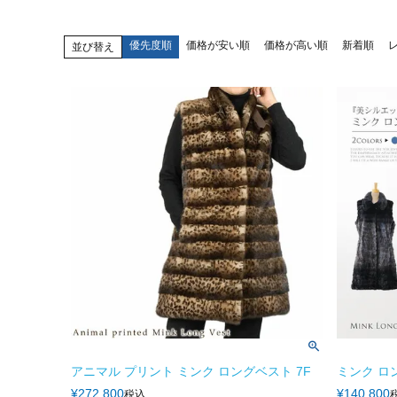
優先度順
価格が安い順
価格が高い順
新着順
並び替え
アニマル プリント ミンク ロングベスト 7F
ミンク ロ
¥
272,800
¥
140,800
税込