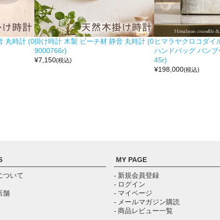
 丸時計 (0
掛け時計 木製 ビーチ材 静音 丸時計 (0
ヒマラヤクロコダイル 
9000766r)
ハンドバッグ バンブー留
¥
7,150
45r)
(税込)
¥
198,000
(税込)
S
MY PAGE
について
- 新規会員登録
- ログイン
店舗
- マイページ
- メールマガジン購読
- 商品レビュー一覧