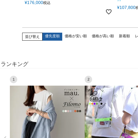
¥
176,000
税込
¥
107,800
優先度順
価格が安い順
価格が高い順
新着順
並び替え
ランキング
1
2