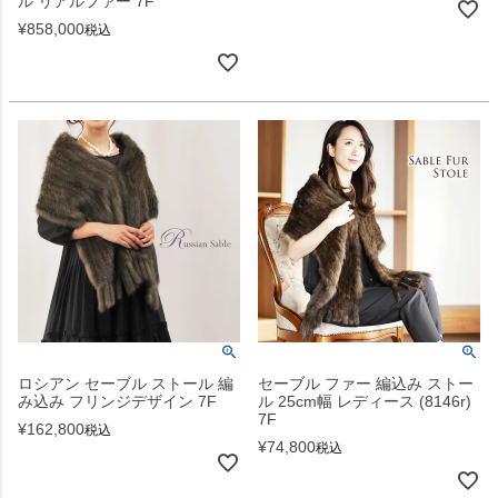
ル リアルファー 7F
¥
858,000
税込
ロシアン セーブル ストール 編
セーブル ファー 編込み ストー
み込み フリンジデザイン 7F
ル 25cm幅 レディース (8146r)
7F
¥
162,800
税込
¥
74,800
税込