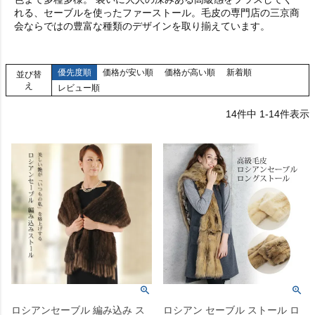
れる、セーブルを使ったファーストール。毛皮の専門店の三京商
会ならではの豊富な種類のデザインを取り揃えています。
優先度順
価格が安い順
価格が高い順
新着順
並び替
え
レビュー順
14
件中
1
-
14
件表示
ロシアンセーブル 編み込み ス
ロシアン セーブル ストール ロ