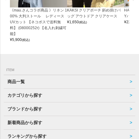
《mau.さんコラボ商品 》リネン 1
KAKSI クリアポーチ 斜め掛けバ
HALEI
00% 大判ストール レディース
ッグ アウトドア クリアケース
Yバッグ 
UVカット 【ネコポスで送料無
¥
1,650
¥
22,000
(税込)
料】 (08000252r) 【名入れ刺繍可
能】
¥
5,900
(税込)
ITEM
商品一覧
カテゴリから探す
ブランドから探す
新着商品から探す
ランキングから探す