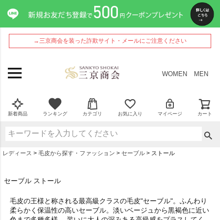
→三京商会を装った詐欺サイト・メールにご注意ください
WOMEN
MEN
新着商品
ランキング
カテゴリ
お気に入り
マイページ
カート
レディース
毛皮から探す・ファッション
セーブル
ストール
セーブル ストール
毛皮の王様と称される最高級クラスの毛皮"セーブル"。ふんわり
柔らかく保温性の高いセーブル。淡いベージュから黒褐色に近い
色まで多種多様。 装いに大人の深みある高級感をプラスしてく