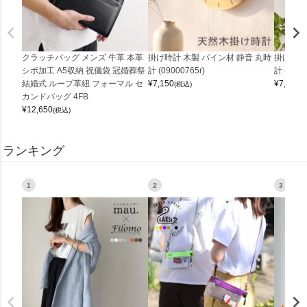
クラッチバッグ メンズ 牛革 本革
掛け時計 木製 パイン材 静音 丸時
掛け時計
シボ加工 A5収納 祝儀袋 冠婚葬祭
計 (09000765r)
計 (0900
結婚式 ループ革紐 フォーマル セ
¥
7,150
¥
7,150
(税込)
(
カンドバッグ 4FB
¥
12,650
(税込)
ランキング
1
2
3