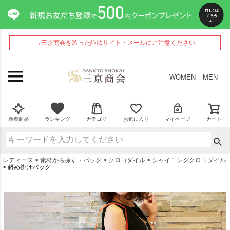
→三京商会を装った詐欺サイト・メールにご注意ください
WOMEN
MEN
新着商品
ランキング
カテゴリ
お気に入り
マイページ
カート
レディース
素材から探す・バッグ
クロコダイル
シャイニングクロコダイル
斜め掛けバッグ