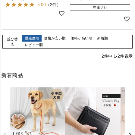
5.00
（2件）
在庫切れ
優先度順
価格が安い順
価格が高い順
新着順
並び替
え
レビュー順
2
件中
1
-
2
件表示
新着商品