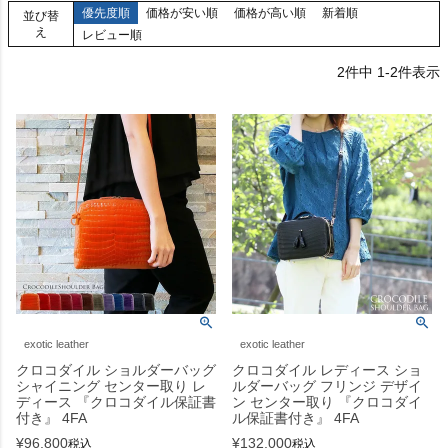
優先度順
価格が安い順
価格が高い順
新着順
並び替
え
レビュー順
2
件中
1
-
2
件表示
exotic leather
exotic leather
クロコダイル ショルダーバッグ
クロコダイル レディース ショ
シャイニング センター取り レ
ルダーバッグ フリンジ デザイ
ディース 『クロコダイル保証書
ン センター取り 『クロコダイ
付き』 4FA
ル保証書付き』 4FA
¥
96,800
¥
132,000
税込
税込