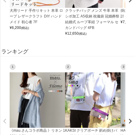
犬用リード 手作りキット 本革 ロ
クラッチバッグ メンズ 牛革 本革
掛け時計
ープ レザークラフト DIY ハンド
シボ加工 A5収納 祝儀袋 冠婚葬祭
計 (0900
メイド 初心者 7F
結婚式 ループ革紐 フォーマル セ
¥
7,150
(
¥
6,200
カンドバッグ 4FB
(税込)
¥
12,650
(税込)
ランキング
1
2
3
《mau.さんコラボ商品 》リネン 1
KAKSI クリアポーチ 斜め掛けバ
HALEI