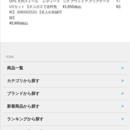
00% 大判ストール レディース
ッグ アウトドア クリアケース
Yバッグ 
UVカット 【ネコポスで送料無
¥
1,650
¥
22,000
(税込)
料】 (08000252r) 【名入れ刺繍可
能】
¥
5,900
(税込)
ITEM
商品一覧
カテゴリから探す
ブランドから探す
新着商品から探す
ランキングから探す