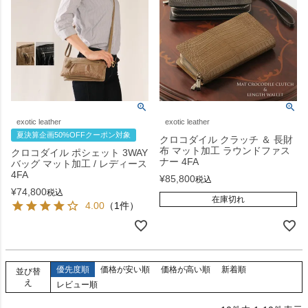
exotic leather
exotic leather
夏決算企画50%OFFクーポン対象
クロコダイル クラッチ ＆ 長財
布 マット加工 ラウンドファス
クロコダイル ポシェット 3WAY
ナー 4FA
バッグ マット加工 / レディース
4FA
¥
85,800
税込
¥
74,800
税込
在庫切れ
4.00
（1件）
優先度順
価格が安い順
価格が高い順
新着順
並び替
え
レビュー順