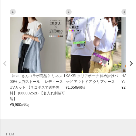
1
2
3
《mau.さんコラボ商品 》リネン 1
KAKSI クリアポーチ 斜め掛けバ
HALEI
00% 大判ストール レディース
ッグ アウトドア クリアケース
Yバッグ 
UVカット 【ネコポスで送料無
¥
1,650
¥
22,000
(税込)
料】 (08000252r) 【名入れ刺繍可
能】
¥
5,900
(税込)
ITEM