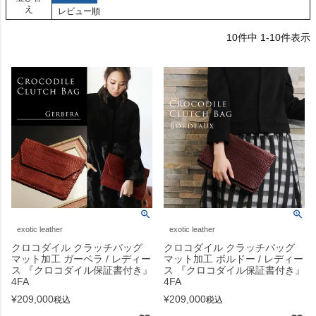
え
レビュー順
10
件中
1
-
10
件表示
exotic leather
exotic leather
クロコダイル クラッチバッグ
クロコダイル クラッチバッグ
マット加工 ガーベラ / レディー
マット加工 ボルドー / レディー
ス 『クロコダイル保証書付き』
ス 『クロコダイル保証書付き』
4FA
4FA
¥
209,000
¥
209,000
税込
税込