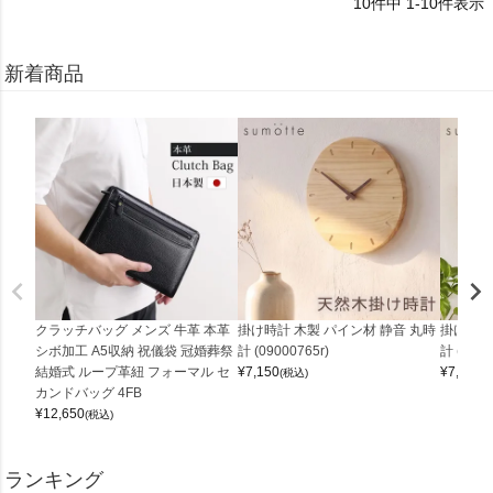
10
件中
1
-
10
件表示
新着商品
クラッチバッグ メンズ 牛革 本革
掛け時計 木製 パイン材 静音 丸時
掛け時計
シボ加工 A5収納 祝儀袋 冠婚葬祭
計 (09000765r)
計 (0900
結婚式 ループ革紐 フォーマル セ
¥
7,150
¥
7,150
(税込)
(
カンドバッグ 4FB
¥
12,650
(税込)
ランキング