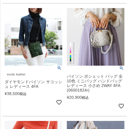
exotic leather
パイソン ポシェット バッグ 全
10色 ミニバッグ ハンドバッグ
ダイヤモンドパイソン サコッシ
レディース 小さめ 2WAY 4FA
ュ レディース 4FA
(06001824r)
¥
38,500
税込
¥
20,900
税込