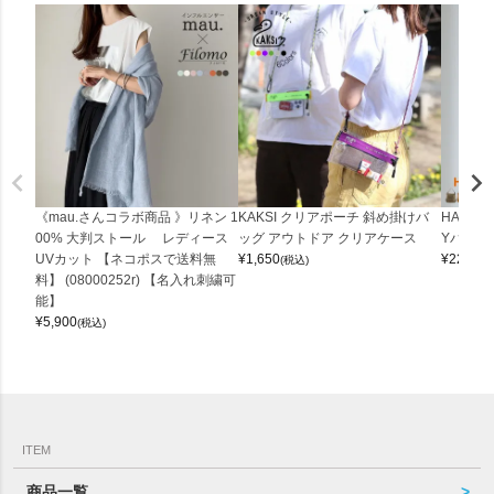
《mau.さんコラボ商品 》リネン 1
KAKSI クリアポーチ 斜め掛けバ
HALEI
00% 大判ストール レディース
ッグ アウトドア クリアケース
Yバッグ 
UVカット 【ネコポスで送料無
¥
1,650
¥
22,000
(税込)
料】 (08000252r) 【名入れ刺繍可
能】
¥
5,900
(税込)
ITEM
商品一覧