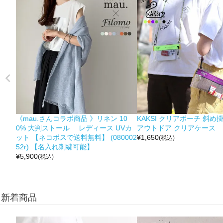
《mau.さんコラボ商品 》リネン 10
KAKSI クリアポーチ 斜め
0% 大判ストール レディース UVカ
アウトドア クリアケース
ット 【ネコポスで送料無料】 (080002
¥
1,650
(税込)
52r) 【名入れ刺繍可能】
¥
5,900
(税込)
新着商品