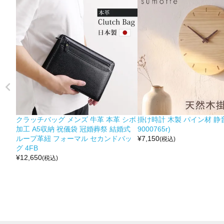
クラッチバッグ メンズ 牛革 本革 シボ
掛け時計 木製 パイン材 静音
加工 A5収納 祝儀袋 冠婚葬祭 結婚式
9000765r)
ループ革紐 フォーマル セカンドバッ
¥
7,150
(税込)
グ 4FB
¥
12,650
(税込)