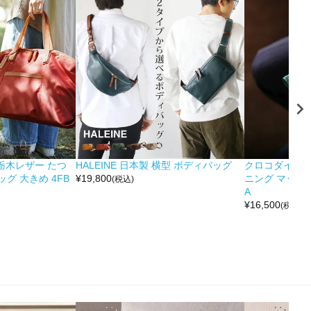
&栃木レザー たつ
HALEINE 日本製 横型 ボディバッグ
クロコダイル 
グ 大きめ 4FB
¥
19,800
ニング マット 
(税込)
A
¥
16,500
(税込)