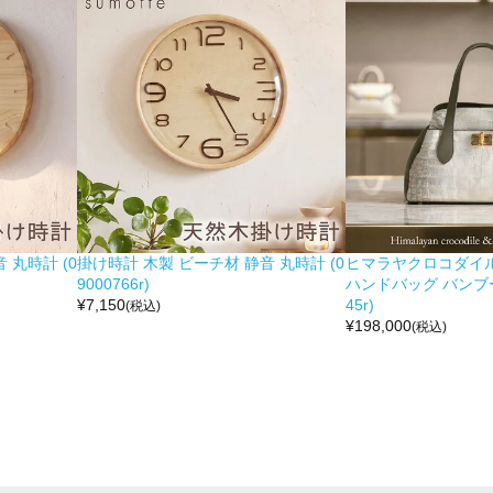
 丸時計 (0
掛け時計 木製 ビーチ材 静音 丸時計 (0
ヒマラヤクロコダイル 
9000766r)
ハンドバッグ バンブー留
¥
7,150
45r)
(税込)
¥
198,000
(税込)