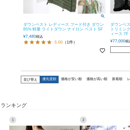
ダウンベスト レディース フード付き ダウン
ダウンベス
85% 軽量 ライトダウン ナイロン ベスト 5F
トリミング
ィース 7F
¥
7,480
税込
¥
77,000
税
5.00
（1件）
優先度順
価格が安い順
価格が高い順
新着順
並び替え
ランキング
1
2