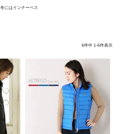
。冬にはインナーベス
6
件中
1
-
6
件表示