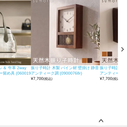
＆ 牛革 2way
振り子時計 木製 パイン材 壁掛け 静音
振り子時計 木製
め具 (060019
アンティーク調 (09000768r)
アンティーク調 (0
¥
7,700
¥
7,700
(税込)
(税込)