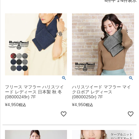
4
件中
1
-
4
件表示
フリース マフラー ハリスツイ
ハリスツイード マフラー マイ
ード レディース 日本製 秋 冬
クロボア レディース
(08000249r) 7F
(08000250r) 7F
¥
4,950
¥
4,950
税込
税込