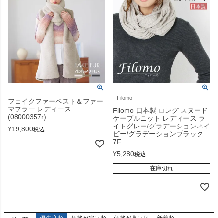
Filomo
フェイクファーベスト＆ファー
マフラー レディース
Filomo 日本製 ロング スヌード
(08000357r)
ケーブルニット レディース ラ
イトグレー/グラデーションネイ
¥
19,800
税込
ビー/グラデーションブラック
7F
¥
5,280
税込
在庫切れ