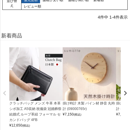
優先度順
価格が安い順
価格が高い順
新着順
並び替
え
レビュー順
4
件中
1
-
4
件表示
新着商品
クラッチバッグ メンズ 牛革 本革
掛け時計 木製 パイン材 静音 丸時
掛け時計
シボ加工 A5収納 祝儀袋 冠婚葬祭
計 (09000765r)
計 (0900
結婚式 ループ革紐 フォーマル セ
¥
7,150
¥
7,150
(税込)
(
カンドバッグ 4FB
¥
12,650
(税込)