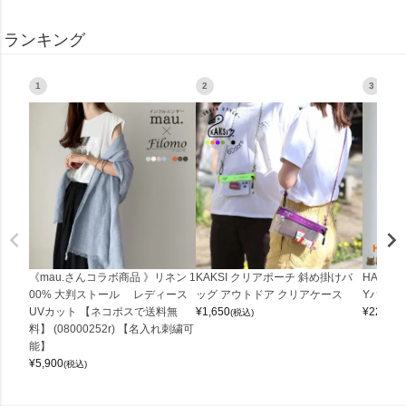
ランキング
1
2
3
《mau.さんコラボ商品 》リネン 1
KAKSI クリアポーチ 斜め掛けバ
HALEI
00% 大判ストール レディース
ッグ アウトドア クリアケース
Yバッグ 
UVカット 【ネコポスで送料無
¥
1,650
¥
22,000
(税込)
料】 (08000252r) 【名入れ刺繍可
能】
¥
5,900
(税込)