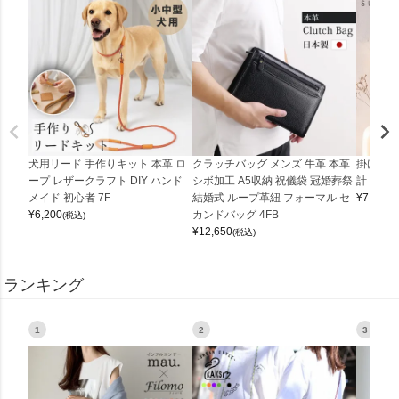
犬用リード 手作りキット 本革 ロ
クラッチバッグ メンズ 牛革 本革
掛け時計
ープ レザークラフト DIY ハンド
シボ加工 A5収納 祝儀袋 冠婚葬祭
計 (0900
メイド 初心者 7F
結婚式 ループ革紐 フォーマル セ
¥
7,150
(
¥
6,200
カンドバッグ 4FB
(税込)
¥
12,650
(税込)
ランキング
1
2
3