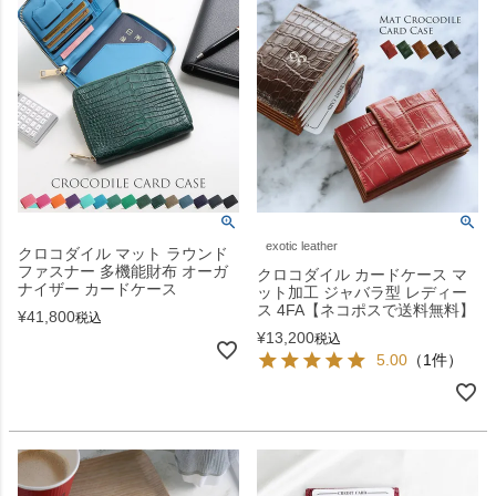
exotic leather
クロコダイル マット ラウンド
ファスナー 多機能財布 オーガ
クロコダイル カードケース マ
ナイザー カードケース
ット加工 ジャバラ型 レディー
ス 4FA【ネコポスで送料無料】
¥
41,800
税込
¥
13,200
税込
5.00
（1件）