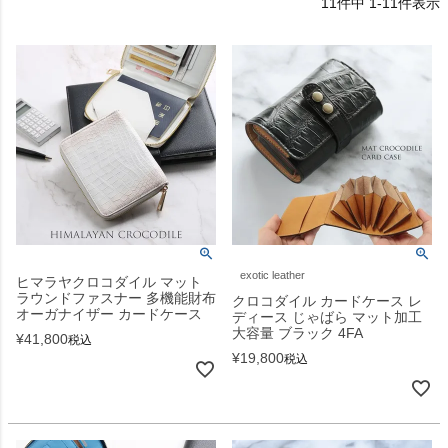
11
件中
1
-
11
件表示
exotic leather
ヒマラヤクロコダイル マット
ラウンドファスナー 多機能財布
クロコダイル カードケース レ
オーガナイザー カードケース
ディース じゃばら マット加工
大容量 ブラック 4FA
¥
41,800
税込
¥
19,800
税込