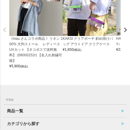
《mau.さんコラボ商品 》リネン 1
KAKSI クリアポーチ 斜め掛けバ
HALEI
00% 大判ストール レディース
ッグ アウトドア クリアケース
Yバッグ 
UVカット 【ネコポスで送料無
¥
1,650
¥
22,000
(税込)
料】 (08000252r) 【名入れ刺繍可
能】
¥
5,900
(税込)
ITEM
商品一覧
カテゴリから探す