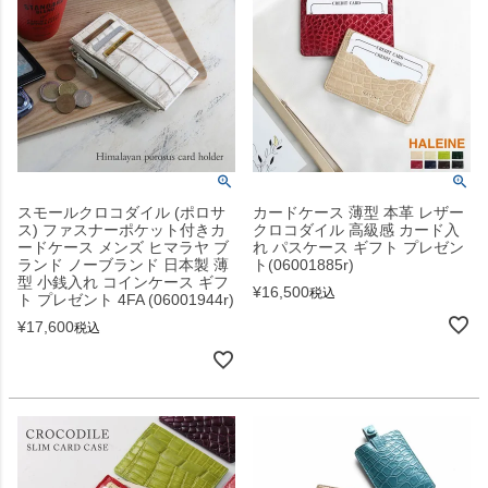
スモールクロコダイル (ポロサ
カードケース 薄型 本革 レザー
ス) ファスナーポケット付きカ
クロコダイル 高級感 カード入
ードケース メンズ ヒマラヤ ブ
れ パスケース ギフト プレゼン
ランド ノーブランド 日本製 薄
ト(06001885r)
型 小銭入れ コインケース ギフ
¥
16,500
税込
ト プレゼント 4FA (06001944r)
¥
17,600
税込