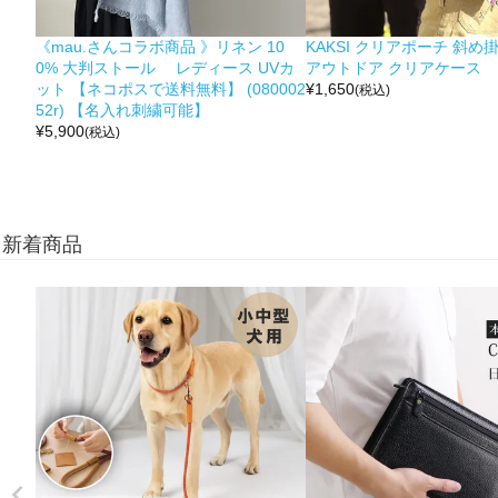
《mau.さんコラボ商品 》リネン 10
KAKSI クリアポーチ 斜め
0% 大判ストール レディース UVカ
アウトドア クリアケース
ット 【ネコポスで送料無料】 (080002
¥
1,650
(税込)
52r) 【名入れ刺繍可能】
¥
5,900
(税込)
新着商品