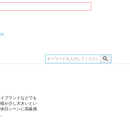
EN
ハイブランドなどでも
模様が少し大きいとい
な休日シーンに高級感
す。