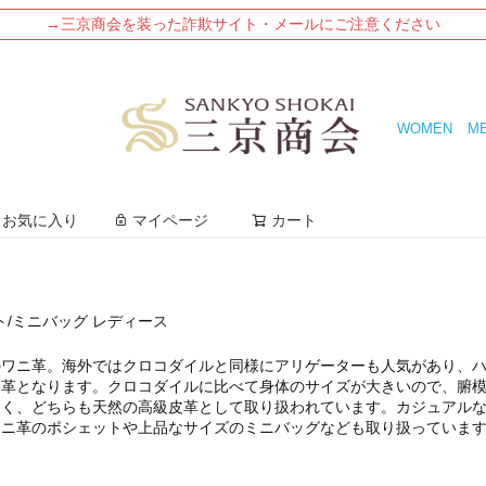
→三京商会を装った詐欺サイト・メールにご注意ください
WOMEN
M
検索
お気に入り
マイページ
カート
ト/ミニバッグ レディース
のワニ革。海外ではクロコダイルと同様にアリゲーターも人気があり、
皮革となります。クロコダイルに比べて身体のサイズが大きいので、腑
なく、どちらも天然の高級皮革として取り扱われています。カジュアル
ワニ革のポシェットや上品なサイズのミニバッグなども取り扱っていま