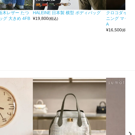
&栃木レザー たつ
HALEINE 日本製 横型 ボディバッグ
クロコダイル 
グ 大きめ 4FB
¥
19,800
ニング マット 
(税込)
A
¥
16,500
(税込)