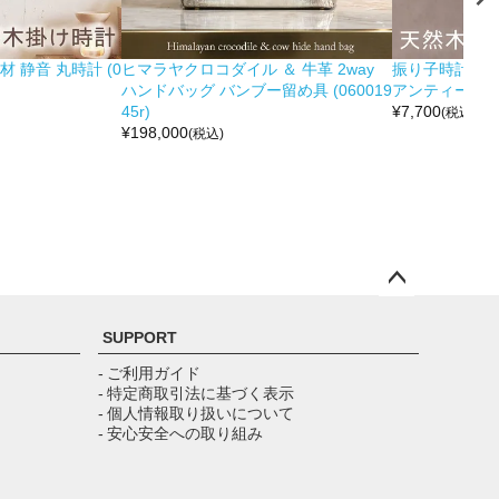
 静音 丸時計 (0
ヒマラヤクロコダイル ＆ 牛革 2way
振り子時計 木製
ハンドバッグ バンブー留め具 (060019
アンティーク調 (0
45r)
¥
7,700
(税込)
¥
198,000
(税込)
ペー
ジト
SUPPORT
ップ
へ
- ご利用ガイド
- 特定商取引法に基づく表示
- 個人情報取り扱いについて
- 安心安全への取り組み