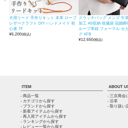
犬用リード 手作りキット 本革 ロープ
クラッチバッグ メンズ 牛革
レザークラフト DIY ハンドメイド 初
加工 A5収納 祝儀袋 冠婚葬
心者 7F
ループ革紐 フォーマル セ
¥
6,200
グ 4FB
(税込)
¥
12,650
(税込)
ITEM
ABOUT U
- 商品一覧
- 三京商会
- カテゴリから探す
- 沿革
- ブランドから探す
- 取り扱い
- 新着アイテムから探す
- 再入荷アイテムから探す
- ランキングから探す
- レビュー一覧から探す