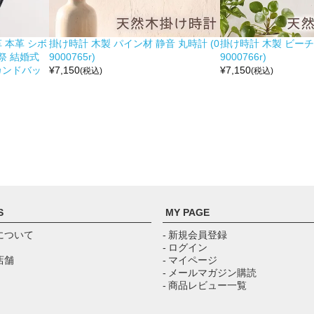
 本革 シボ
掛け時計 木製 パイン材 静音 丸時計 (0
掛け時計 木製 ビーチ材
祭 結婚式
9000765r)
9000766r)
カンドバッ
¥
7,150
¥
7,150
(税込)
(税込)
S
MY PAGE
について
- 新規会員登録
- ログイン
店舗
- マイページ
- メールマガジン購読
- 商品レビュー一覧