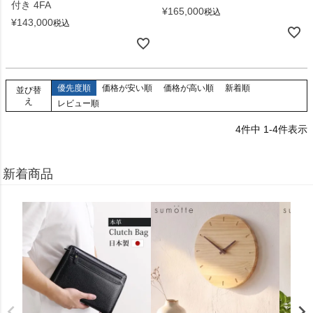
付き 4FA
¥
165,000
税込
¥
143,000
税込
優先度順
価格が安い順
価格が高い順
新着順
並び替
え
レビュー順
4
件中
1
-
4
件表示
新着商品