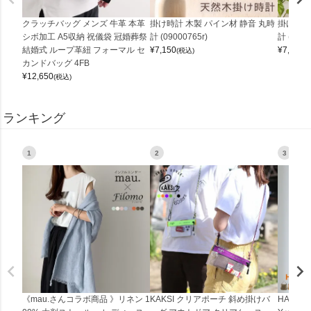
クラッチバッグ メンズ 牛革 本革
掛け時計 木製 パイン材 静音 丸時
掛け時計
シボ加工 A5収納 祝儀袋 冠婚葬祭
計 (09000765r)
計 (0900
結婚式 ループ革紐 フォーマル セ
¥
7,150
¥
7,150
(税込)
(
カンドバッグ 4FB
¥
12,650
(税込)
ランキング
1
2
3
《mau.さんコラボ商品 》リネン 1
KAKSI クリアポーチ 斜め掛けバ
HALEI