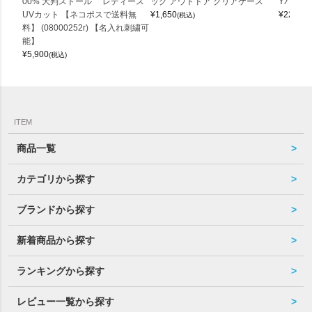
00% 大判ストール レディース
ッグ アウトドア クリアケース
Yバッグ 
UVカット 【ネコポスで送料無
¥
1,650
¥
22,000
(税込)
料】 (08000252r) 【名入れ刺繍可
能】
¥
5,900
(税込)
ITEM
商品一覧
カテゴリから探す
ブランドから探す
新着商品から探す
ランキングから探す
レビュー一覧から探す