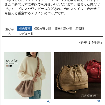
また年齢問わずに母娘でもお使いいただけます。改まった席だけ
でなく、ドレスやワンピースなどきれいめのスタイルに合わせて
も使える重宝するデザインのバッグです。
優先度順
価格が安い順
価格が高い順
新着順
並び替
え
レビュー順
4
件中
1
-
4
件表示