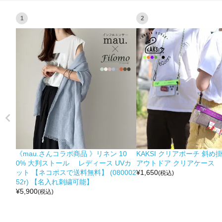
1
2
《mau.さんコラボ商品 》リネン 10
KAKSI クリアポーチ 斜め
0% 大判ストール レディース UVカ
アウトドア クリアケース
ット 【ネコポスで送料無料】 (080002
¥
1,650
(税込)
52r) 【名入れ刺繍可能】
¥
5,900
(税込)