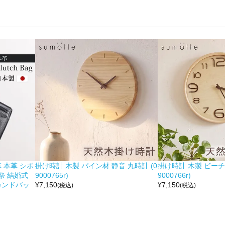
 本革 シボ
掛け時計 木製 パイン材 静音 丸時計 (0
掛け時計 木製 ビーチ材
祭 結婚式
9000765r)
9000766r)
カンドバッ
¥
7,150
¥
7,150
(税込)
(税込)