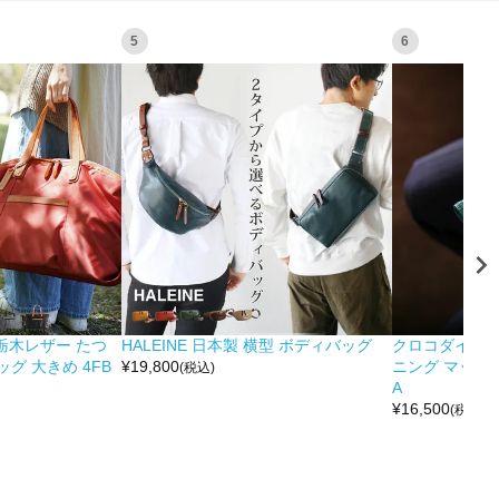
5
6
&栃木レザー たつ
HALEINE 日本製 横型 ボディバッグ
クロコダイル 
グ 大きめ 4FB
¥
19,800
ニング マット 
(税込)
A
¥
16,500
(税込)