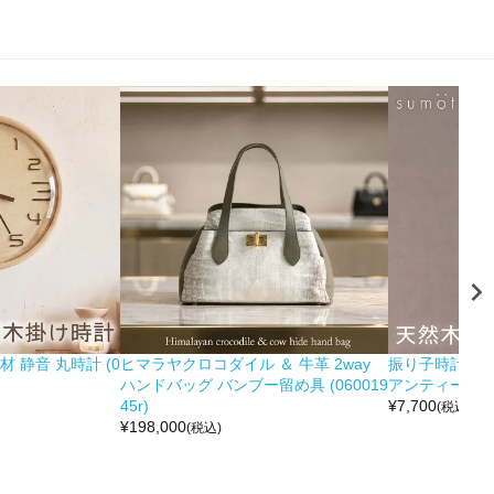
 静音 丸時計 (0
ヒマラヤクロコダイル ＆ 牛革 2way
振り子時計 木製
ハンドバッグ バンブー留め具 (060019
アンティーク調 (0
45r)
¥
7,700
(税込)
¥
198,000
(税込)