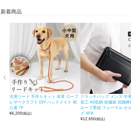
新着商品
犬用リード 手作りキット 本革 ロープ
クラッチバッグ メンズ 牛革
レザークラフト DIY ハンドメイド 初
加工 A5収納 祝儀袋 冠婚葬
心者 7F
ループ革紐 フォーマル セ
¥
6,200
グ 4FB
(税込)
¥
12,650
(税込)