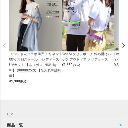
《mau.さんコラボ商品 》リネン 1
KAKSI クリアポーチ 斜め掛けバ
HALEI
00% 大判ストール レディース
ッグ アウトドア クリアケース
Yバッグ 
UVカット 【ネコポスで送料無
¥
1,650
¥
22,000
(税込)
料】 (08000252r) 【名入れ刺繍可
能】
¥
5,900
(税込)
ITEM
商品一覧