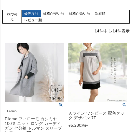
優先度順
価格が安い順
価格が高い順
新着順
並び替
え
レビュー順
14
件中
1
-
14
件表示
Filomo
Ａライン ワンピース 配色タッ
ク デザイン 7F
Filomo フィローモ カシミヤ
100％ ニット ロング カーディ
¥
5,280
税込
ガン 七分袖 ドルマン スリーブ