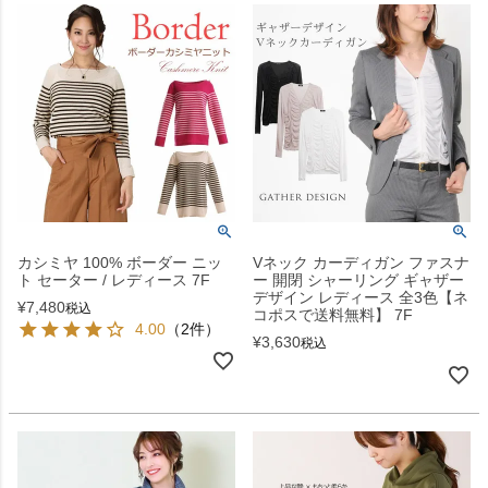
カシミヤ 100% ボーダー ニッ
Vネック カーディガン ファスナ
ト セーター / レディース 7F
ー 開閉 シャーリング ギャザー
デザイン レディース 全3色【ネ
¥
7,480
税込
コポスで送料無料】 7F
4.00
（2件）
¥
3,630
税込