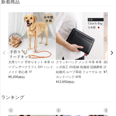
新着商品
犬用リード 手作りキット 本革 ロ
クラッチバッグ メンズ 牛革 本革
掛け時計
ープ レザークラフト DIY ハンド
シボ加工 A5収納 祝儀袋 冠婚葬祭
計 (0900
メイド 初心者 7F
結婚式 ループ革紐 フォーマル セ
¥
7,150
(
¥
6,200
カンドバッグ 4FB
(税込)
¥
12,650
(税込)
ランキング
1
2
3