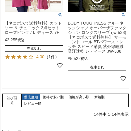
【ネコポスで送料無料】カット
BODY TOUGHNESS クルーネ
ソー ＆ チュニック 2点セット
ックシャツ オーバーザファンク
ローズピンク / レディース 7F
ション ロングスリーブ (jw-538)
【ネコポスで送料無料】 サーモ
¥
2,255
税込
コントロール BTパワーストレ
ッチ スピード消臭 紫外線軽減
在庫切れ
吸汗速乾 レディース JW-538
4.00
（1件）
¥
5,522
税込
在庫切れ
優先度順
価格が安い順
価格が高い順
新着順
並び替
え
レビュー順
14
件中
1
-
14
件表示