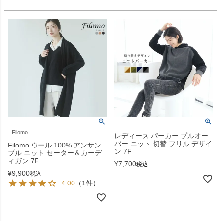
Filomo
レディース パーカー プルオー
バー ニット 切替 フリル デザイ
Filomo ウール 100% アンサン
ン 7F
ブル ニット セーター＆カーデ
ィガン 7F
¥
7,700
税込
¥
9,900
税込
4.00
（1件）