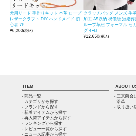
犬用リード 手作りキット 本革 ロープ
クラッチバッグ メンズ 牛革
レザークラフト DIY ハンドメイド 初
加工 A5収納 祝儀袋 冠婚葬
心者 7F
ループ革紐 フォーマル セ
¥
6,200
グ 4FB
(税込)
¥
12,650
(税込)
ITEM
ABOUT U
- 商品一覧
- 三京商会
- カテゴリから探す
- 沿革
- ブランドから探す
- 取り扱い
- 新着アイテムから探す
- 再入荷アイテムから探す
- ランキングから探す
- レビュー一覧から探す
- ニュース記事から探す