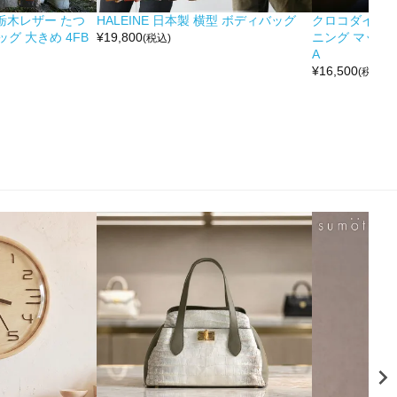
&栃木レザー たつ
HALEINE 日本製 横型 ボディバッグ
クロコダイル 
グ 大きめ 4FB
¥
19,800
ニング マット 
(税込)
A
¥
16,500
(税込)