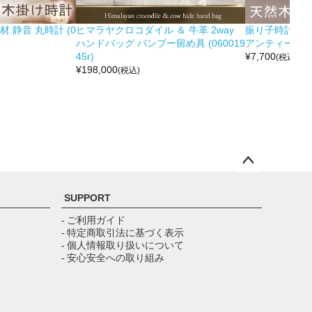
 静音 丸時計 (0
ヒマラヤクロコダイル ＆ 牛革 2way
振り子時計 木製
ハンドバッグ バンブー留め具 (060019
アンティーク調 (0
45r)
¥
7,700
(税込)
¥
198,000
(税込)
ペー
ジト
SUPPORT
ップ
へ
- ご利用ガイド
- 特定商取引法に基づく表示
- 個人情報取り扱いについて
- 安心安全への取り組み