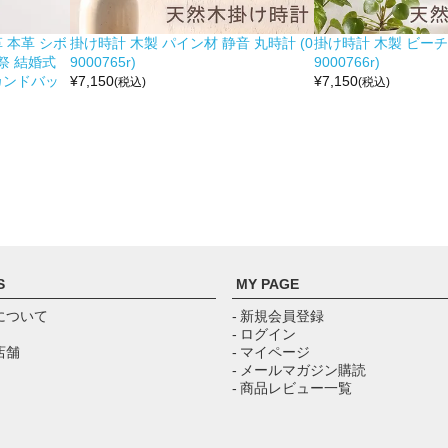
 本革 シボ
掛け時計 木製 パイン材 静音 丸時計 (0
掛け時計 木製 ビーチ材
祭 結婚式
9000765r)
9000766r)
カンドバッ
¥
7,150
¥
7,150
(税込)
(税込)
S
MY PAGE
について
- 新規会員登録
- ログイン
店舗
- マイページ
- メールマガジン購読
- 商品レビュー一覧