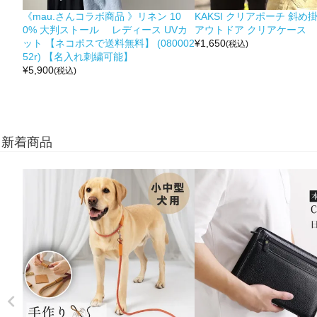
《mau.さんコラボ商品 》リネン 10
KAKSI クリアポーチ 斜め
0% 大判ストール レディース UVカ
アウトドア クリアケース
ット 【ネコポスで送料無料】 (080002
¥
1,650
(税込)
52r) 【名入れ刺繍可能】
¥
5,900
(税込)
新着商品