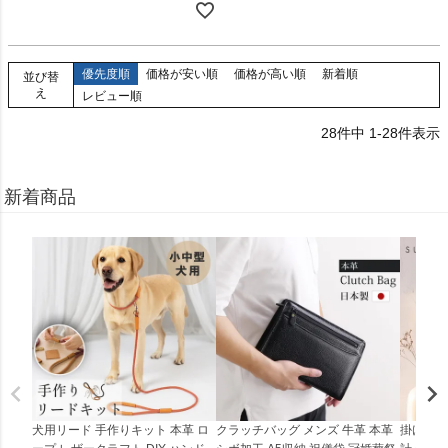
優先度順
価格が安い順
価格が高い順
新着順
並び替
え
レビュー順
28
件中
1
-
28
件表示
新着商品
犬用リード 手作りキット 本革 ロ
クラッチバッグ メンズ 牛革 本革
掛け時計