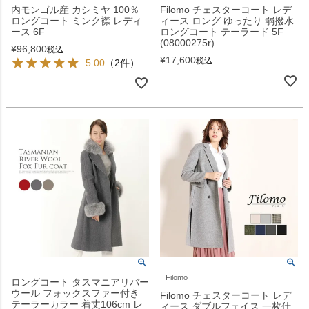
内モンゴル産 カシミヤ 100％
Filomo チェスターコート レデ
ロングコート ミンク襟 レディ
ィース ロング ゆったり 弱撥水
ース 6F
ロングコート テーラード 5F
(08000275r)
¥
96,800
税込
¥
17,600
税込
5.00
（2件）
Filomo
ロングコート タスマニアリバー
ウール フォックスファー付き
Filomo チェスターコート レデ
テーラーカラー 着丈106cm レ
ィース ダブルフェイス 一枚仕