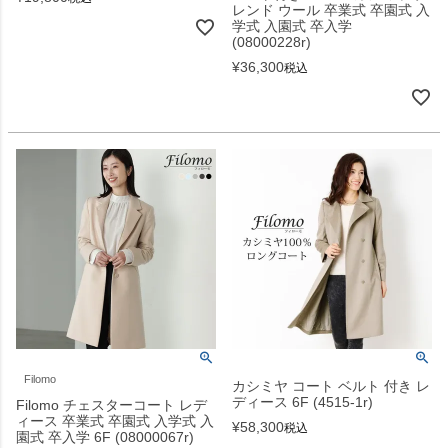
レンド ウール 卒業式 卒園式 入
学式 入園式 卒入学
(08000228r)
¥
36,300
税込
Filomo
カシミヤ コート ベルト 付き レ
ディース 6F (4515-1r)
Filomo チェスターコート レデ
ィース 卒業式 卒園式 入学式 入
¥
58,300
税込
園式 卒入学 6F (08000067r)