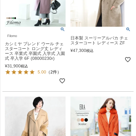
Filomo
日本製 スーリーアルパカ チェ
スターコート レディース ZF
カシミヤ ブレンド ウール チェ
スターコート ロング丈 レディ
¥
47,300
税込
ース 卒業式 卒園式 入学式 入園
式 卒入学 6F (08000230r)
¥
31,900
税込
5.00
（2件）