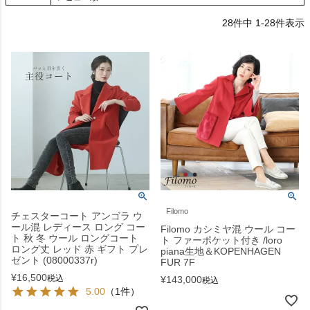
28
件中
1
-
28
件表示
Filomo
チェスターコート アンゴラ ウ
ール混 レディース ロング コー
Filomo カシミヤ混 ウール コー
ト 秋 冬 ウール ロングコート
ト ファーポケット付き /loro
ロング丈 レッド 赤 ギフト プレ
piana生地＆KOPENHAGEN
ゼント (08000337r)
FUR 7F
¥
16,500
税込
¥
143,000
税込
5.00
（1件）