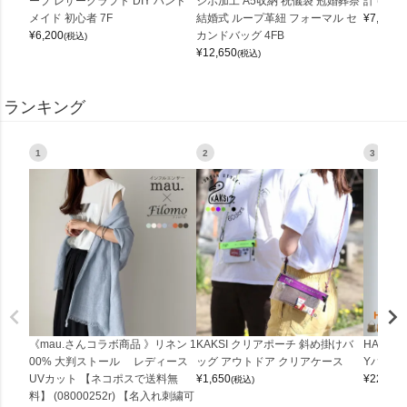
ープ レザークラフト DIY ハンド
シボ加工 A5収納 祝儀袋 冠婚葬祭
計 (0900
メイド 初心者 7F
結婚式 ループ革紐 フォーマル セ
¥
7,150
(
¥
6,200
カンドバッグ 4FB
(税込)
¥
12,650
(税込)
ランキング
1
2
3
《mau.さんコラボ商品 》リネン 1
KAKSI クリアポーチ 斜め掛けバ
HALEI
00% 大判ストール レディース
ッグ アウトドア クリアケース
Yバッグ 
UVカット 【ネコポスで送料無
¥
1,650
¥
22,000
(税込)
料】 (08000252r) 【名入れ刺繍可