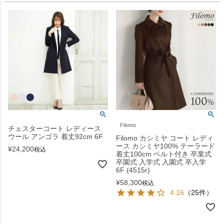
Filomo
チェスターコート レディース
ウール アンゴラ 着丈92cm 6F
Filomo カシミヤ コート レディ
ース カシミヤ100% テーラード
¥
24,200
税込
着丈100cm ベルト付き 卒業式
卒園式 入学式 入園式 卒入学
6F (4515r)
¥
58,300
税込
4.16
（25件）