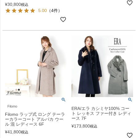
¥
30,800
税込
5.00
（4件）
Filomo
ERA/エラ カシミヤ100% コー
ト レッキス ファー付き レディ
Filomo ラップ式 ロング テーラ
ース 7F
ーカラーコート アルパカ ウー
ル 混 レディース 6F
¥
173,800
税込
¥
41,800
税込