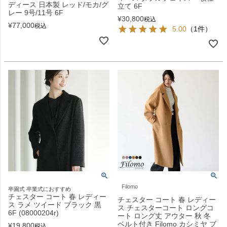
ディース 日本製 レッド/モカ/グ
立て 6F
レー 9号/11号 6F
¥
30,800
税込
¥
77,000
税込
5.00
（1件）
Filomo
卒園式 卒業式におすすめ
チェスター コート 春 レディー
チェスター コート 春 レディー
ス ラメ ツイード ブラック 黒
ス チェスターコート ロングコ
6F (08000204r)
ート ロング丈 アウター 秋 冬
ベルト付き Filomo カシミヤ ブ
¥
19,800
税込