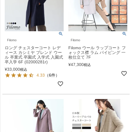
Filomo
Filomo
ロング チェスターコート レデ
Filomo ウール ラップコート フ
ィース カシミヤ ブレンド ウー
ォックス襟 ラム パイピング 一
ル 卒業式 卒園式 入学式 入園式
枚仕立て 7F
卒入学 6F (02000281r)
¥
47,300
税込
¥
33,000
税込
4.33
（6件）