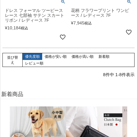
ドレス フォーマル ツーピース
花柄 フラワープリント ワンピ
レース 七部袖 サテン スカート
ース / レディース 7F
リボン / レディース 7F
¥
7,945
税込
¥
10,184
税込
優先度順
価格が安い順
価格が高い順
新着順
並び替
え
レビュー順
8
件中
1
-
8
件表示
新着商品