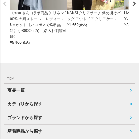
《mau.さんコラボ商品 》リネン 1
KAKSI クリアポーチ 斜め掛けバ
HALEI
00% 大判ストール レディース
ッグ アウトドア クリアケース
Yバッグ 
UVカット 【ネコポスで送料無
¥
1,650
¥
22,000
(税込)
料】 (08000252r) 【名入れ刺繍可
能】
¥
5,900
(税込)
ITEM
商品一覧
カテゴリから探す
ブランドから探す
新着商品から探す