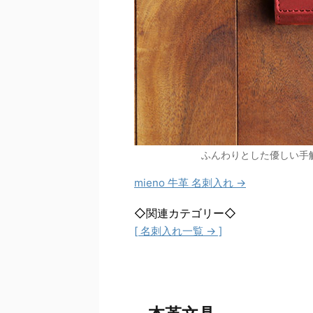
ふんわりとした優しい手
mieno 牛革 名刺入れ →
◇関連カテゴリー◇
[ 名刺入れ一覧 → ]