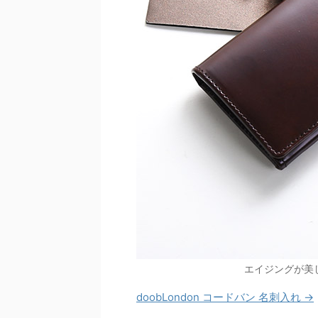
エイジングが美
doobLondon コードバン 名刺入れ →