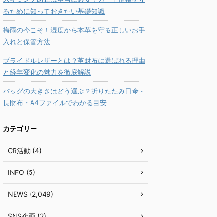
るために知っておきたい基礎知識
梅雨の今こそ！湿度から本革を守る正しいお手
入れと保管方法
ブライドルレザーとは？革財布に選ばれる理由
と経年変化の魅力を徹底解説
バッグの大きさはどう選ぶ？折りたたみ日傘・
長財布・A4ファイルでわかる目安
カテゴリー
CR活動 (4)
INFO (5)
NEWS (2,049)
SNS企画 (2)