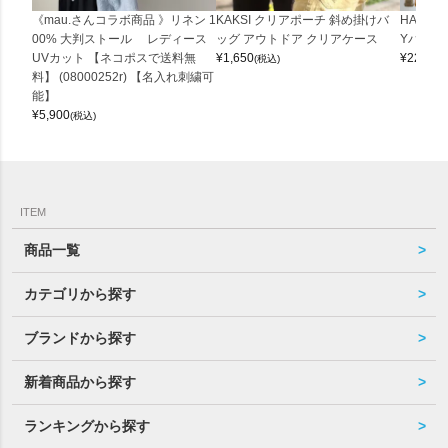
《mau.さんコラボ商品 》リネン 1
KAKSI クリアポーチ 斜め掛けバ
HALEI
00% 大判ストール レディース
ッグ アウトドア クリアケース
Yバッグ 
UVカット 【ネコポスで送料無
¥
1,650
¥
22,000
(税込)
料】 (08000252r) 【名入れ刺繍可
能】
¥
5,900
(税込)
ITEM
商品一覧
カテゴリから探す
ブランドから探す
新着商品から探す
ランキングから探す