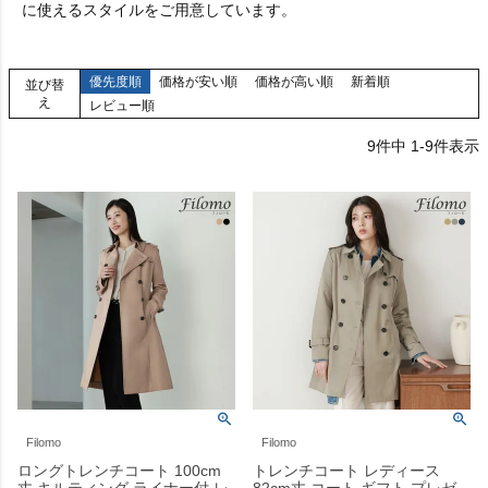
に使えるスタイルをご用意しています。
優先度順
価格が安い順
価格が高い順
新着順
並び替
え
レビュー順
9
件中
1
-
9
件表示
Filomo
Filomo
ロングトレンチコート 100cm
トレンチコート レディース