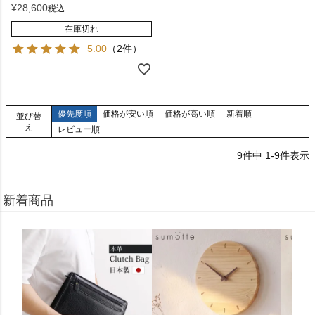
¥
28,600
税込
在庫切れ
5.00
（2件）
優先度順
価格が安い順
価格が高い順
新着順
並び替
え
レビュー順
9
件中
1
-
9
件表示
新着商品