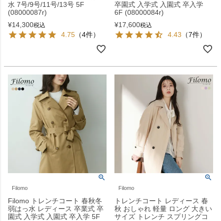
水 7号/9号/11号/13号 5F
卒園式 入学式 入園式 卒入学
(08000087r)
6F (08000084r)
¥
14,300
¥
17,600
税込
税込
4.75
（4件）
4.43
（7件）
Filomo
Filomo
Filomo トレンチコート 春秋冬
トレンチコート レディース 春
弱はっ水 レディース 卒業式 卒
秋 おしゃれ 軽量 ロング 大きい
園式 入学式 入園式 卒入学 5F
サイズ トレンチ スプリングコ