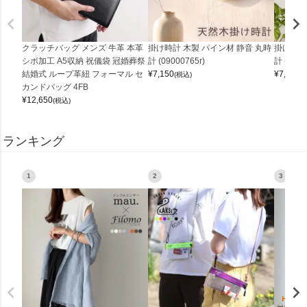
クラッチバッグ メンズ 牛革 本革
掛け時計 木製 パイン材 静音 丸時
掛け時計
シボ加工 A5収納 祝儀袋 冠婚葬祭
計 (09000765r)
計 (0900
結婚式 ループ革紐 フォーマル セ
¥
7,150
¥
7,150
(税込)
(
カンドバッグ 4FB
¥
12,650
(税込)
ランキング
1
2
3