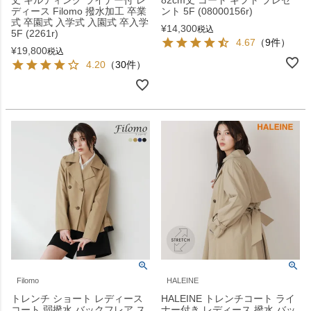
丈 キルティング ライナー付 レ
82cm丈 コート ギフト プレゼ
ディース Filomo 撥水加工 卒業
ント 5F (08000156r)
式 卒園式 入学式 入園式 卒入学
¥
14,300
税込
5F (2261r)
4.67
（9件）
¥
19,800
税込
4.20
（30件）
Filomo
HALEINE
トレンチ ショート レディース
HALEINE トレンチコート ライ
コート 弱撥水 バックフレア ス
ナー付き レディース 撥水 バッ