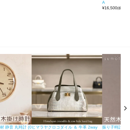
A
¥
16,500
(税込)
 静音 丸時計 (0
ヒマラヤクロコダイル ＆ 牛革 2way
振り子時計 木製