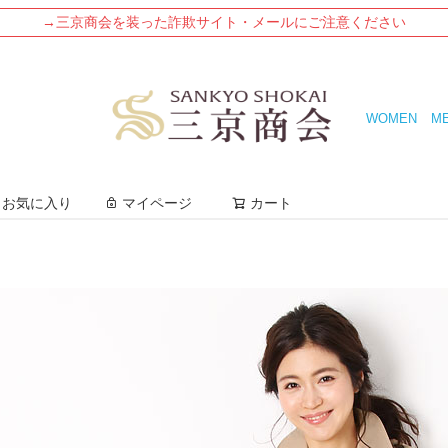
→三京商会を装った詐欺サイト・メールにご注意ください
WOMEN
M
検索
お気に入り
マイページ
カート