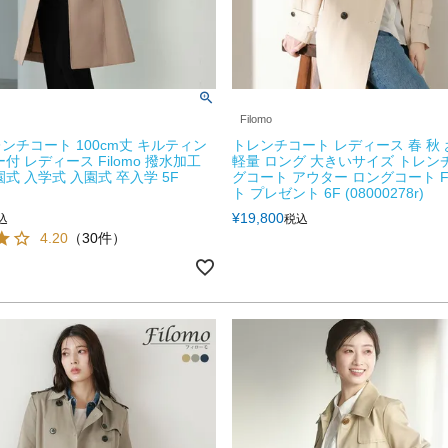
Filomo
ンチコート 100cm丈 キルティン
トレンチコート レディース 春 秋
付 レディース Filomo 撥水加工
軽量 ロング 大きいサイズ トレン
式 入学式 入園式 卒入学 5F
グコート アウター ロングコート Fi
ト プレゼント 6F (08000278r)
¥
19,800
込
税込
4.20
（30件）