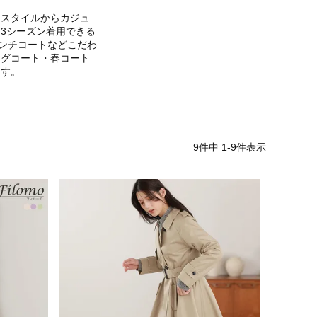
ススタイルからカジュ
3シーズン着用できる
レンチコートなどこだわ
ングコート・春コート
ます。
9
件中
1
-
9
件表示