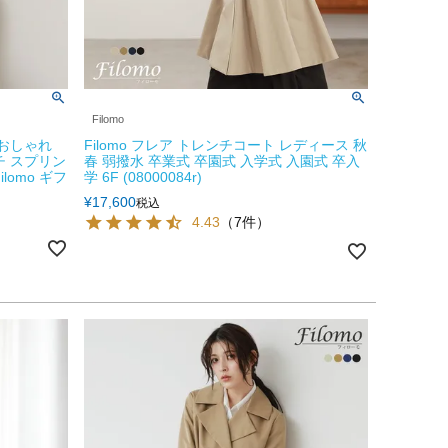
Filomo
 おしゃれ
Filomo フレア トレンチコート レディース 秋
チ スプリン
春 弱撥水 卒業式 卒園式 入学式 入園式 卒入
lomo ギフ
学 6F (08000084r)
¥
17,600
税込
4.43
（7件）