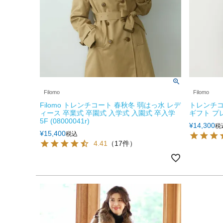
Filomo
Filomo
Filomo トレンチコート 春秋冬 弱はっ水 レデ
トレンチコ
ィース 卒業式 卒園式 入学式 入園式 卒入学
ギフト プレゼ
5F (08000041r)
¥
14,300
税
¥
15,400
税込
4.41
（17件）