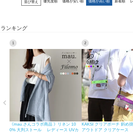
優先度順
価格が安い順
価格が高い順
新着順
並び替え
ランキング
1
2
《mau.さんコラボ商品 》リネン 10
KAKSI クリアポーチ 斜め
0% 大判ストール レディース UVカ
アウトドア クリアケース