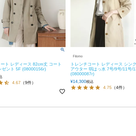
Filomo
ート レディース 82cm丈 コート
トレンチコート レディース シングル 
ント 5F (08000156r)
アウター 弱はっ水 7号/9号/11号/1
(08000087r)
込
¥
14,300
税込
4.67
（9件）
4.75
（4件）