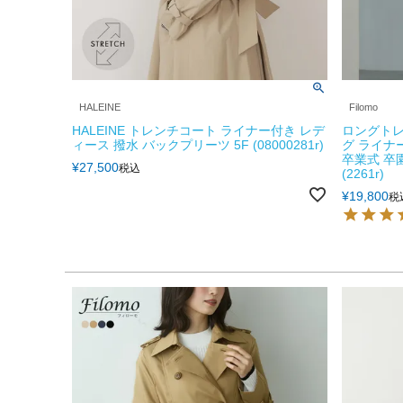
HALEINE
Filomo
HALEINE トレンチコート ライナー付き レデ
ロングトレ
ィース 撥水 バックプリーツ 5F (08000281r)
グ ライナー
卒業式 卒園
¥
27,500
税込
(2261r)
¥
19,800
税