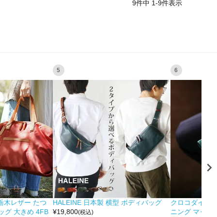
9
件中
1
-
9
件表示
5
6
&栃木レザー たつ
HALEINE 日本製 横型 ボディバッグ
クロコダイル 
グ 大きめ 4FB
¥
19,800
ニング マット 
(税込)