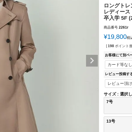
ロングトレン
レディース 
卒入学 5F (2
商品番号
2261r
¥
19,800
税
[
198
ポイント進
お客様にて別ペ
レビュー投稿す
サイズ
選択
7号
13号