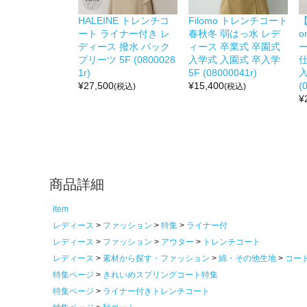
HALEINE トレンチコ
Filomo トレンチコート
【
ート ライナー付き レ
春秋冬 弱はっ水 レデ
o
ディース 撥水 バック
ィース 卒業式 卒園式
プリーツ 5F (0800028
入学式 入園式 卒入学
1r)
5F (08000041r)
¥
27,500
¥
15,400
(
(税込)
(税込)
¥
商品詳細
item
レディース
ファッション
特集
ライナー付
レディース
ファッション
アウター
トレンチコート
レディース
素材から探す・ファッション
綿・その他生地
コー
特集ページ
きれいめスプリングコート特集
特集ページ
ライナー付きトレンチコート