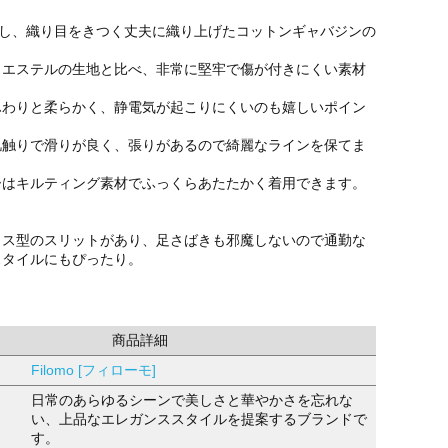
用し、織り目をきつく丈夫に織り上げたコットンギャバジンの
リエステルの生地と比べ、非常に堅牢で傷が付きにくい素材
ふわりと柔らかく、静電気が起こりにくいのも嬉しいポイン
肌触りで滑りが良く、張りがあるので綺麗なラインを保てま
ーはキルティング素材でふっくらあたたかく着用できます。
クス型のスリットがあり、足さばきも邪魔しないので通勤な
スタイルにもぴったり。
商品詳細
Filomo [フィローモ]
日常のあらゆるシーンで美しさと華やかさを忘れな
い、上品なエレガンススタイルを提案するブランドで
す。