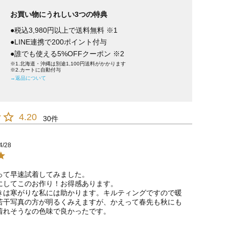
お買い物にうれしい3つの特典
●税込3,980円以上で送料無料 ※1
●LINE連携で200ポイント付与
●誰でも使える5%OFFクーポン ※2
※1.北海道・沖縄は別途1,100円送料がかかります
※2.カートに自動付与
→返品について
4.20
30
4/28
って早速試着してみました。

にしてこのお作り！お得感あります。

きは寒がりな私には助かります。キルティングですので暖
若干写真の方が明るくみえますが、かえって春先も秋にも