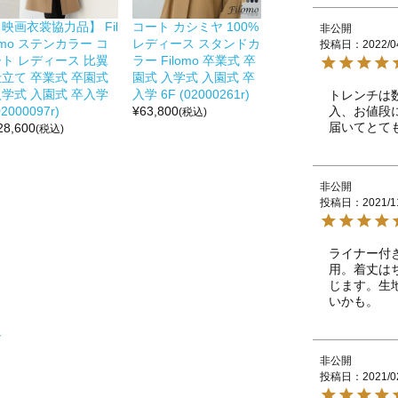
映画衣裳協力品】 Fil
コート カシミヤ 100%
非公開
mo ステンカラー コ
レディース スタンドカ
投稿日
2022/0
ート レディース 比翼
ラー Filomo 卒業式 卒
仕立て 卒業式 卒園式
園式 入学式 入園式 卒
入学式 入園式 卒入学
入学 6F (02000261r)
トレンチは
入、お値段
02000097r)
¥
63,800
(税込)
届いてとて
28,600
(税込)
非公開
投稿日
2021/1
ライナー付
用。着丈は
じます。生
いかも。
ト
非公開
投稿日
2021/0