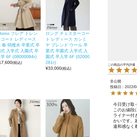
ilomo フレア トレン
ロング チェスターコー
チコート レディース
ト レディース カシミ
 春 弱撥水 卒業式 卒
ヤ ブレンド ウール 卒
式 入学式 入園式 卒
業式 卒園式 入学式 入
学 6F (08000084r)
園式 卒入学 6F (02000
17,600
281r)
(税込)
¥
33,000
(税込)
非公開
投稿日
2022/0
今日受け取
このお値段
ライナー付
かいです。