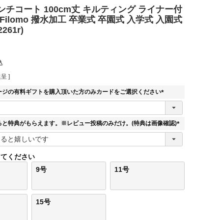
チコート 100cm丈 キルティング ライナー付
Filomo 撥水加工 卒業式 卒園式 入学式 入園式
261r)
込
呈 ]
ージの有料ギフトを購入頂いた方のみカードをご選択ください
(
必
須
ると特典がもらえます。※レビュー投稿のみだけ。(特典は画像確認)
)
(
必
須
してください
)
9号
11号
15号