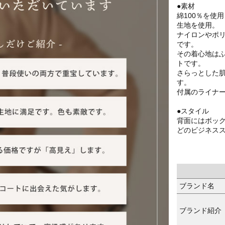
●素材
綿100％を使
生地を使用。
ナイロンやポ
です。
その着心地は
トです。
さらっとした
す。
付属のライナ
●スタイル
背面にはボッ
どのビジネス
ブランド名
ブランド紹介