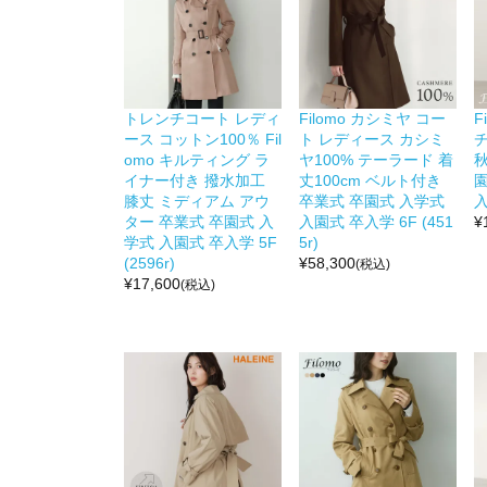
トレンチコート レディ
Filomo カシミヤ コー
F
ース コットン100％ Fil
ト レディース カシミ
omo キルティング ラ
ヤ100% テーラード 着
秋
イナー付き 撥水加工
丈100cm ベルト付き
園
膝丈 ミディアム アウ
卒業式 卒園式 入学式
入
ター 卒業式 卒園式 入
入園式 卒入学 6F (451
¥
学式 入園式 卒入学 5F
5r)
(2596r)
¥
58,300
(税込)
¥
17,600
(税込)