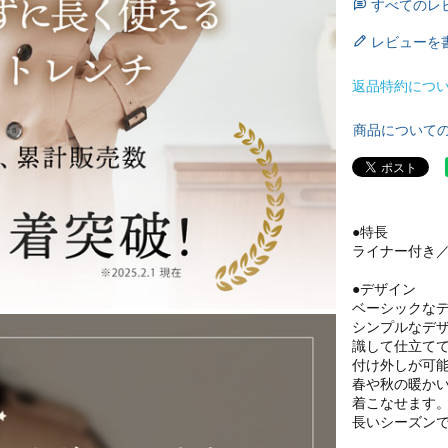
すべてのレ
レビューを
返品特約につ
商品について
●特長
ライナー付き
●デザイン
ベーシックな
シンプルなデ
識して仕立て
付け外しが可
春や秋の暖か
着こなせます
長いシーズン