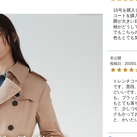
15号を購入
コートを購
囲が大きい
袖がどうし
でもこちら
色もとても
非公開
投稿日
2020/1
トレンチコ
です。普段
どいいです
も。ブラッ
もとても落
で、少しつ
クもかって
と、かいた