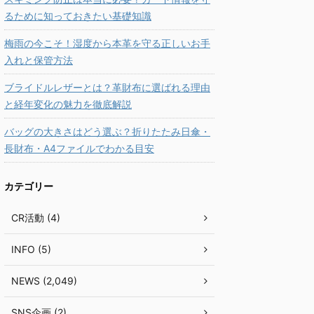
るために知っておきたい基礎知識
梅雨の今こそ！湿度から本革を守る正しいお手
入れと保管方法
ブライドルレザーとは？革財布に選ばれる理由
と経年変化の魅力を徹底解説
バッグの大きさはどう選ぶ？折りたたみ日傘・
長財布・A4ファイルでわかる目安
カテゴリー
CR活動 (4)
INFO (5)
NEWS (2,049)
SNS企画 (2)