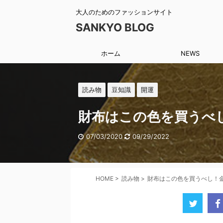
大人のためのファッションサイト
SANKYO BLOG
ホーム
NEWS
読み物
豆知識
開運
財布はこの色を買うべ
07/03/2020
09/29/2022
HOME
>
読み物
>
財布はこの色を買うべし！