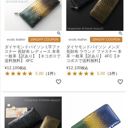
exotic leather
20%OFF COUPON
exotic leather
20%OFF COUPON
ダイヤモンドパイソン L字ファ
ダイヤモンドパイソン メンズ
スナー 長財布 レディース 本革
長財布 ラウンド ファスナー 本
一枚革【訳あり】【ネコポスで
革 一枚革【訳あり】 4FC【ネ
送料無料】 4FC
コポスで送料無料】
¥
12,100
¥
12,100
税込
税込
5.00
（1件）
5.00
（1件）