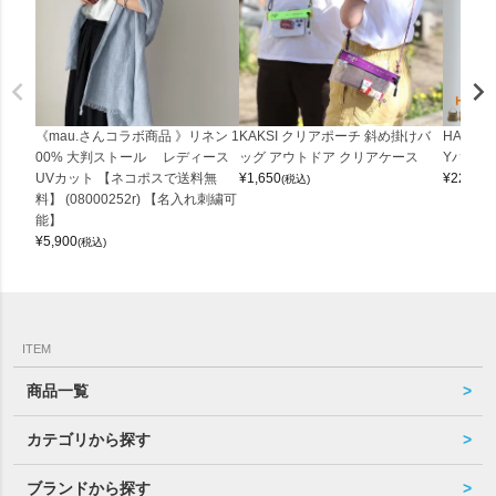
《mau.さんコラボ商品 》リネン 1
KAKSI クリアポーチ 斜め掛けバ
HALEI
00% 大判ストール レディース
ッグ アウトドア クリアケース
Yバッグ 
UVカット 【ネコポスで送料無
¥
1,650
¥
22,000
(税込)
料】 (08000252r) 【名入れ刺繍可
能】
¥
5,900
(税込)
ITEM
商品一覧
カテゴリから探す
ブランドから探す