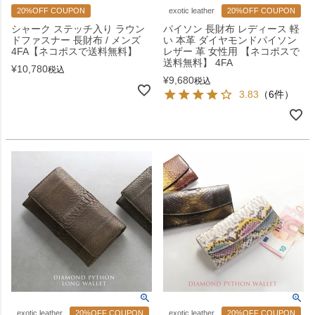
20%OFF COUPON
exotic leather
20%OFF COUPON
シャーク ステッチ入り ラウン
パイソン 長財布 レディース 軽
ドファスナー 長財布 / メンズ
い 本革 ダイヤモンドパイソン
4FA【ネコポスで送料無料】
レザー 革 女性用 【ネコポスで
送料無料】 4FA
¥
10,780
税込
¥
9,680
税込
3.83
（6件）
exotic leather
20%OFF COUPON
exotic leather
20%OFF COUPON