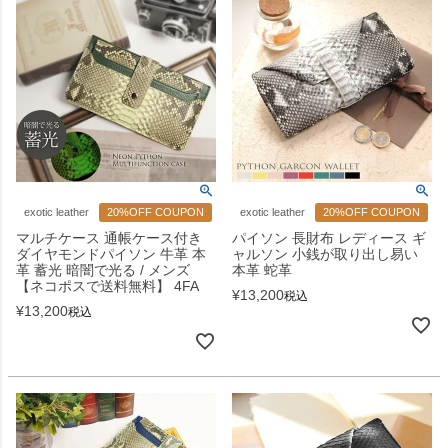
exotic leather
20%OFF COUPON
exotic leather
20%OFF COUPON
マルチケース 通帳ケース付き
パイソン 長財布 レディース ギ
ダイヤモンドパイソン 牛革 本
ャルソン 小銭が取り出し易い
革 蓄光 暗闇で光る / メンズ
本革 蛇革
【ネコポスで送料無料】 4FA
¥
13,200
税込
¥
13,200
税込