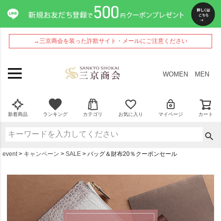
→三京商会を装った詐欺サイト・メールにご注意ください
WOMEN
MEN
新着商品
ランキング
カテゴリ
お気に入り
マイページ
カート
event
キャンペーン
SALE
バッグ＆財布20％クーポンセール