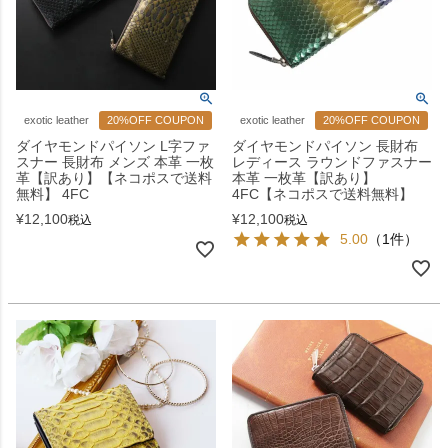
exotic leather
20%OFF COUPON
exotic leather
20%OFF COUPON
ダイヤモンドパイソン L字ファ
ダイヤモンドパイソン 長財布
スナー 長財布 メンズ 本革 一枚
レディース ラウンドファスナー
革【訳あり】【ネコポスで送料
本革 一枚革【訳あり】
無料】 4FC
4FC【ネコポスで送料無料】
¥
12,100
¥
12,100
税込
税込
5.00
（1件）