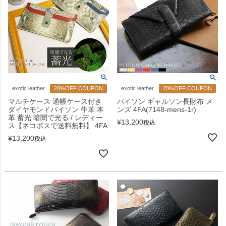
exotic leather
20%OFF COUPON
exotic leather
20%OFF COUPON
マルチケース 通帳ケース付き
パイソン ギャルソン長財布 メ
ダイヤモンドパイソン 牛革 本
ンズ 4FA(7148-mens-1r)
革 蓄光 暗闇で光る / レディー
¥
13,200
税込
ス【ネコポスで送料無料】 4FA
¥
13,200
税込