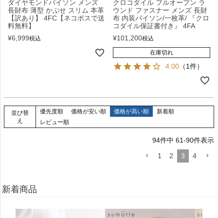
ダイヤモンドパイソン メンズ
クロコダイル フルオープン ラ
長財布 薄型 かぶせ スリム 本革
ウンド ファスナー メンズ 長財
【訳あり】 4FC【ネコポスで送
布 内装パイソン/一枚革/ 『クロ
料無料】
コダイル保証書付き』 4FA
¥
6,999
¥
101,200
税込
税込
在庫切れ
4.00
（1件）
優先度順
価格が安い順
価格が高い順
新着順
並び替
え
レビュー順
94
件中
61
-
90
件表示
1
2
3
4
新着商品