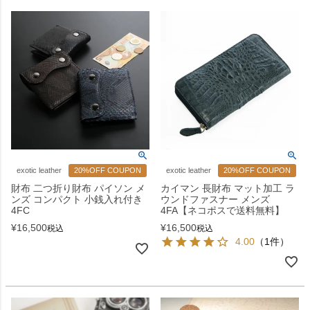
exotic leather
20%OFF COUPON
exotic leather
20%OFF COUPON
財布 二つ折り財布 パイソン メ
カイマン 長財布 マット加工 ラ
ンズ コンパクト 小銭入れ付き
ウンドファスナー メンズ
4FC
4FA【ネコポスで送料無料】
¥
16,500
¥
16,500
税込
税込
4.00
（1件）