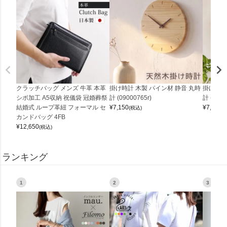
クラッチバッグ メンズ 牛革 本革
掛け時計 木製 パイン材 静音 丸時
掛け時計
シボ加工 A5収納 祝儀袋 冠婚葬祭
計 (09000765r)
計 (0900
結婚式 ループ革紐 フォーマル セ
¥
7,150
¥
7,150
(税込)
(
カンドバッグ 4FB
¥
12,650
(税込)
ランキング
1
2
3