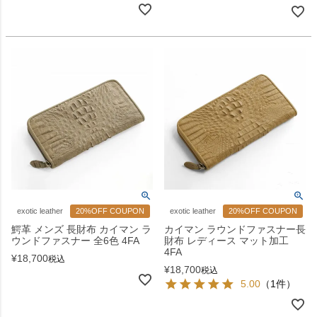
exotic leather
20%OFF COUPON
exotic leather
20%OFF COUPON
鰐革 メンズ 長財布 カイマン ラ
カイマン ラウンドファスナー長
ウンドファスナー 全6色 4FA
財布 レディース マット加工
4FA
¥
18,700
税込
¥
18,700
税込
5.00
（1件）