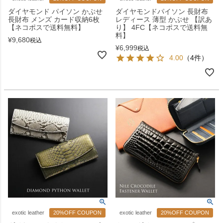
ダイヤモンド パイソン かぶせ
ダイヤモンドパイソン 長財布
長財布 メンズ カード収納6枚
レディース 薄型 かぶせ 【訳あ
【ネコポスで送料無料】
り】 4FC【ネコポスで送料無
料】
¥
9,680
税込
¥
6,999
税込
4.00
（4件）
exotic leather
20%OFF COUPON
exotic leather
20%OFF COUPON