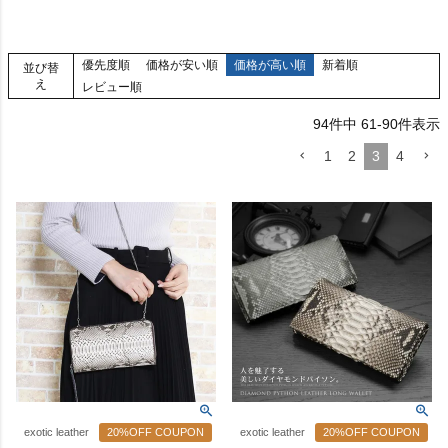
優先度順
価格が安い順
価格が高い順
新着順
並び替
え
レビュー順
94
件中
61
-
90
件表示
1
2
3
4
exotic leather
20%OFF COUPON
exotic leather
20%OFF COUPON