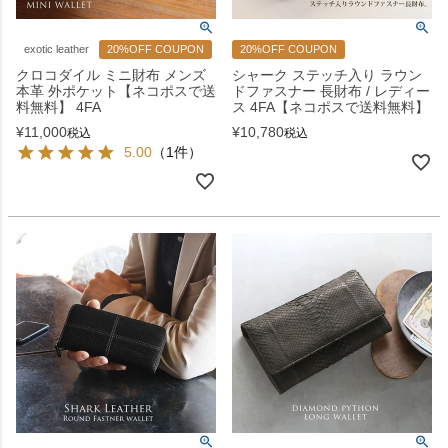
exotic leather
20%OFF COUPON
20%OFF COUPON
クロコダイル ミニ財布 メンズ
シャーク ステッチ入り ラウン
本革 外ポケット【ネコポスで送
ドファスナー 長財布 / レディー
料無料】 4FA
ス 4FA【ネコポスで送料無料】
¥
11,000
¥
10,780
税込
税込
5.00
（1件）