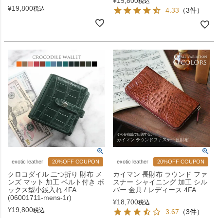
¥
19,800
税込
¥
19,800
税込
4.33
（3件）
exotic leather
20%OFF COUPON
exotic leather
20%OFF COUPON
クロコダイル 二つ折り 財布 メ
カイマン 長財布 ラウンド ファ
ンズ マット 加工 ベルト付き ボ
スナー シャイニング 加工 シル
ックス型小銭入れ 4FA
バー 金具 / レディース 4FA
(06001711-mens-1r)
¥
18,700
税込
¥
19,800
税込
3.67
（3件）