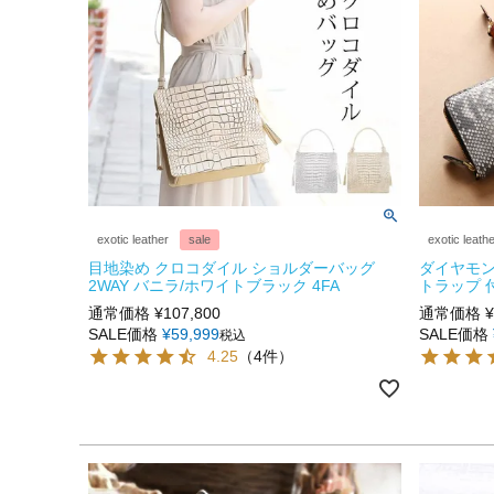
exotic leather
sale
exotic leath
目地染め クロコダイル ショルダーバッグ
ダイヤモン
2WAY バニラ/ホワイトブラック 4FA
トラップ 
通常価格
¥
107,800
通常価格
¥
SALE価格
¥
59,999
SALE価格
税込
4.25
（4件）