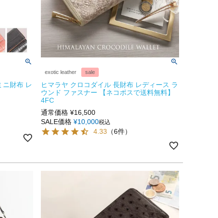
exotic leather
sale
ミニ財布 レ
ヒマラヤ クロコダイル 長財布 レディース ラ
ウンド ファスナー 【ネコポスで送料無料】
4FC
通常価格
¥
16,500
SALE価格
¥
10,000
税込
4.33
（6件）