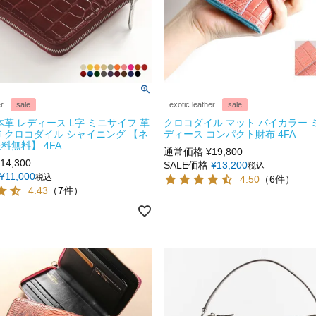
er
sale
exotic leather
sale
本革 レディース L字 ミニサイフ 革
クロコダイル マット バイカラー 
 クロコダイル シャイニング 【ネ
ディース コンパクト財布 4FA
料無料】 4FA
通常価格
¥
19,800
14,300
SALE価格
¥
13,200
税込
¥
11,000
税込
4.50
（6件）
4.43
（7件）