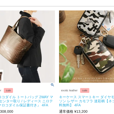
er
sale
exotic leather
sale
ロコダイル トートバッグ 2WAY マ
キーケース スマートキー ダイヤモ
 センター取り / レディース ニロテ
ソン レザー カモフラ 迷彩柄【ネ
クロコダイル保証書付き』 4FA
料無料】 4FA
308,000
通常価格
¥
13,200