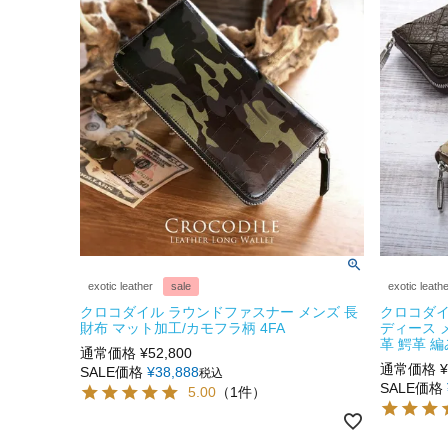
exotic leather
sale
exotic leath
クロコダイル ラウンドファスナー メンズ 長
クロコダイ
財布 マット加工/カモフラ柄 4FA
ディース 
革 鰐革 編
通常価格
¥
52,800
通常価格
¥
SALE価格
¥
38,888
税込
SALE価格
5.00
（1件）