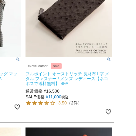
exotic leather
sale
ッグ マッ
フルポイント オーストリッチ 長財布 L字 メ
A
タル ファスナー / メンズ レディース【ネコ
ポスで送料無料】 4FA
通常価格
¥
16,500
SALE価格
¥
11,000
税込
3.50
（2件）