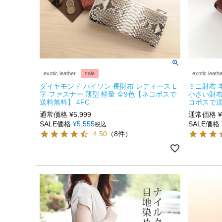
exotic leather
sale
exotic leath
ダイヤモンド パイソン 長財布 レディース L
ミニ財布 
字 ファスナー 薄型 軽量 全9色【ネコポスで
小さい財布
送料無料】 4FC
コポスで送
通常価格
¥
5,999
通常価格
¥
SALE価格
¥
5,555
SALE価格
税込
4.50
（8件）