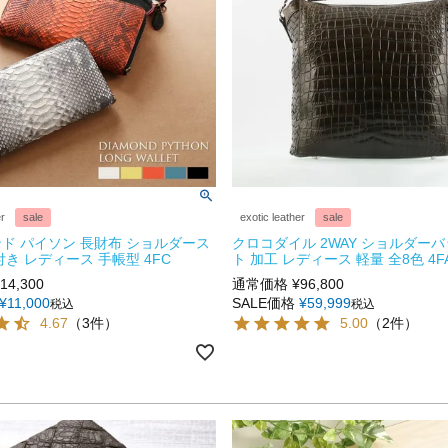
er
sale
exotic leather
sale
ド パイソン 長財布 ショルダース
クロコダイル 2WAY ショルダーバ
付き レディース 手帳型 4FC
ト 加工 レディース 軽量 全8色 4F
14,300
通常価格
¥
96,800
¥
11,000
SALE価格
¥
59,999
税込
税込
4.67
（3件）
5.00
（2件）