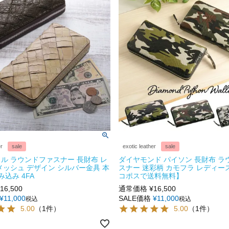
er
sale
exotic leather
sale
ル ラウンドファスナー 長財布 レ
ダイヤモンド パイソン 長財布 ラ
メッシュ デザイン シルバー金具 本
スナー 迷彩柄 カモフラ レディース
み込み 4FA
コポスで送料無料】
16,500
通常価格
¥
16,500
¥
11,000
SALE価格
¥
11,000
税込
税込
5.00
（1件）
5.00
（1件）