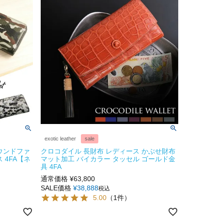
exotic leather
sale
ウンドファ
クロコダイル 長財布 レディース かぶせ財布
 4FA【ネ
マット加工 バイカラー タッセル ゴールド金
具 4FA
通常価格
¥
63,800
SALE価格
¥
38,888
税込
5.00
（1件）