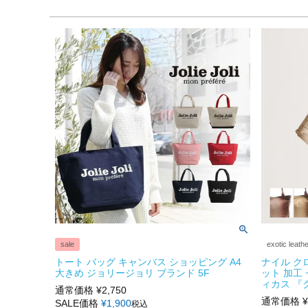
sale
exotic leath
トート バッグ キャンバス ショッピング A4
ナイル ク
大きめ ジョリージョリ ブランド 5F
ット 加工
ィカス 『
通常価格
¥
2,750
通常価格
¥
SALE価格
¥
1,900
税込