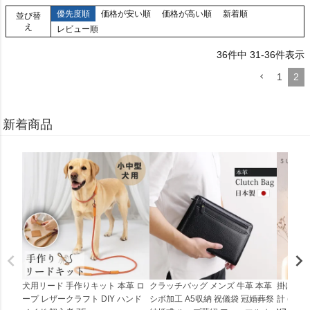
優先度順
価格が安い順
価格が高い順
新着順
並び替
え
レビュー順
36
件中
31
-
36
件表示
1
2
新着商品
犬用リード 手作りキット 本革 ロ
クラッチバッグ メンズ 牛革 本革
掛け時計
ープ レザークラフト DIY ハンド
シボ加工 A5収納 祝儀袋 冠婚葬祭
計 (0900