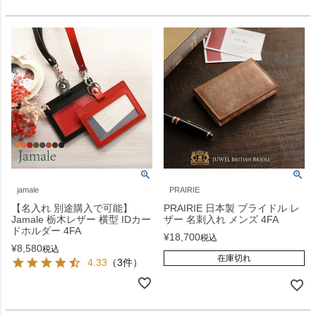
jamale
PRAIRIE
【名入れ 別途購入で可能】
PRAIRIE 日本製 ブライドル レ
Jamale 栃木レザー 横型 IDカー
ザー 名刺入れ メンズ 4FA
ドホルダー 4FA
¥
18,700
税込
¥
8,580
税込
在庫切れ
4.33
（3件）