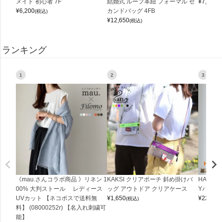
メイド 初心者 7F
結婚式 ループ革紐 フォーマル セ
¥
7,150
(
¥
6,200
カンドバッグ 4FB
(税込)
¥
12,650
(税込)
ランキング
1
2
3
《mau.さんコラボ商品 》リネン 1
KAKSI クリアポーチ 斜め掛けバ
HALEI
00% 大判ストール レディース
ッグ アウトドア クリアケース
Yバッグ 
UVカット 【ネコポスで送料無
¥
1,650
¥
22,000
(税込)
料】 (08000252r) 【名入れ刺繍可
能】