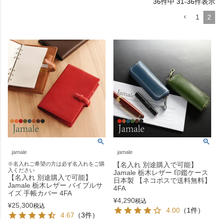
36
件中
31
-
36
件表示
1
2
jamale
jamale
※名入れご希望の方は必ず名入れをご購
【名入れ 別途購入で可能】
入ください
Jamale 栃木レザー 印鑑ケース
【名入れ 別途購入で可能】
日本製 【ネコポスで送料無料】
Jamale 栃木レザー バイブルサ
4FA
イズ 手帳カバー 4FA
¥
4,290
税込
¥
25,300
税込
4.00
（1件）
4.67
（3件）