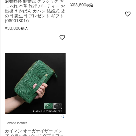
冠婚葬祭 結婚式 クラシック お
¥
63,800
税込
しゃれ 本革 旅行 パーティー お
出掛け かばん カバン 結婚式 父
の日 誕生日 プレゼント ギフト
(06001801r)
¥
30,800
税込
exotic leather
カイマン オーガナイザー メン
ズ クラッチ バッグ ダブルファ