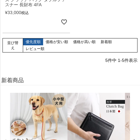
スナー 長財布 4FA
¥
33,000
税込
優先度順
価格が安い順
価格が高い順
新着順
並び替
え
レビュー順
5
件中
1
-
5
件表示
新着商品