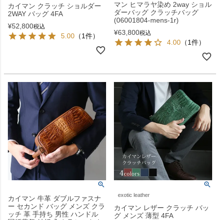
マン ヒマラヤ染め 2way ショル
カイマン クラッチ ショルダー
ダーバッグ クラッチバッグ
2WAY バッグ 4FA
(06001804-mens-1r)
¥
52,800
税込
¥
63,800
税込
5.00
（1件）
4.00
（1件）
exotic leather
カイマン 牛革 ダブルファスナ
ー セカンド バッグ メンズ クラ
カイマン レザー クラッチ バッ
ッチ 革 手持ち 男性 ハンドル
グ メンズ 薄型 4FA