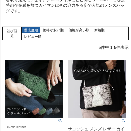
特の存在感を放つカイマンはその迫力ある姿で人気のメンズバッ
グです。
優先度順
価格が安い順
価格が高い順
新着順
並び替
え
レビュー順
5
件中
1
-
5
件表示
exotic leather
サコッシュ メンズ レザー カイ