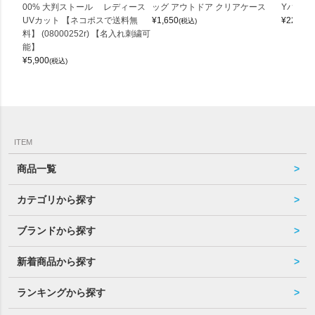
00% 大判ストール レディース
ッグ アウトドア クリアケース
Yバッグ 
UVカット 【ネコポスで送料無
¥
1,650
¥
22,000
(税込)
料】 (08000252r) 【名入れ刺繍可
能】
¥
5,900
(税込)
ITEM
商品一覧
カテゴリから探す
ブランドから探す
新着商品から探す
ランキングから探す