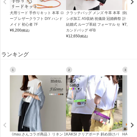
犬用リード 手作りキット 本革 ロ
クラッチバッグ メンズ 牛革 本革
掛け時計
ープ レザークラフト DIY ハンド
シボ加工 A5収納 祝儀袋 冠婚葬祭
計 (0900
メイド 初心者 7F
結婚式 ループ革紐 フォーマル セ
¥
7,150
(
¥
6,200
カンドバッグ 4FB
(税込)
¥
12,650
(税込)
ランキング
1
2
3
《mau.さんコラボ商品 》リネン 1
KAKSI クリアポーチ 斜め掛けバ
HALEI