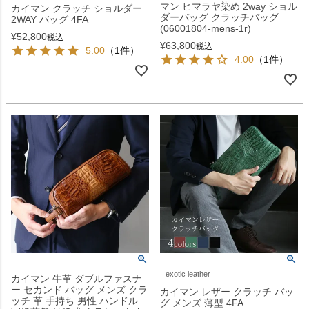
マン ヒマラヤ染め 2way ショル
カイマン クラッチ ショルダー
ダーバッグ クラッチバッグ
2WAY バッグ 4FA
(06001804-mens-1r)
¥
52,800
税込
¥
63,800
税込
5.00
（1件）
4.00
（1件）
exotic leather
カイマン 牛革 ダブルファスナ
ー セカンド バッグ メンズ クラ
カイマン レザー クラッチ バッ
ッチ 革 手持ち 男性 ハンドル
グ メンズ 薄型 4FA