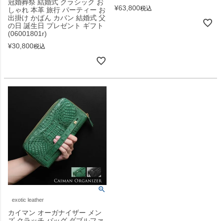
冠婚葬祭 結婚式 クラシック お
¥
63,800
税込
しゃれ 本革 旅行 パーティー お
出掛け かばん カバン 結婚式 父
の日 誕生日 プレゼント ギフト
(06001801r)
¥
30,800
税込
exotic leather
カイマン オーガナイザー メン
ズ クラッチ バッグ ダブルファ