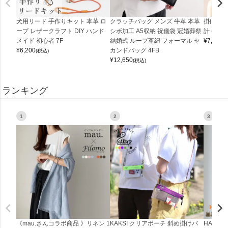
犬用リード 手作りキット 本革 ロ
クラッチバッグ メンズ 牛革 本革
掛け時計
ープ レザークラフト DIY ハンド
シボ加工 A5収納 祝儀袋 冠婚葬祭
計 (0900
メイド 初心者 7F
結婚式 ループ革紐 フォーマル セ
¥
7,150
(
¥
6,200
カンドバッグ 4FB
(税込)
¥
12,650
(税込)
ランキング
1
2
3
《mau.さんコラボ商品 》リネン 1
KAKSI クリアポーチ 斜め掛けバ
HALEI