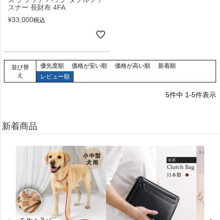
スナー 長財布 4FA
¥
33,000
税込
優先度順
価格が安い順
価格が高い順
新着順
並び替
え
レビュー順
5
件中
1
-
5
件表示
新着商品