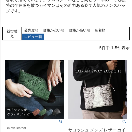
特の存在感を放つカイマンはその迫力ある姿で人気のメンズバッ
グです。
優先度順
価格が安い順
価格が高い順
新着順
並び替
え
レビュー順
5
件中
1
-
5
件表示
exotic leather
サコッシュ メンズ レザー カイ