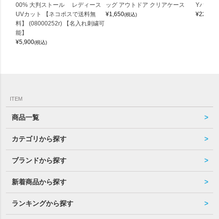
00% 大判ストール レディース
ッグ アウトドア クリアケース
Yバッグ 
UVカット 【ネコポスで送料無
¥
1,650
¥
22,000
(税込)
料】 (08000252r) 【名入れ刺繍可
能】
¥
5,900
(税込)
ITEM
商品一覧
カテゴリから探す
ブランドから探す
新着商品から探す
ランキングから探す