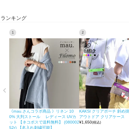
ランキング
1
2
《mau.さんコラボ商品 》リネン 10
KAKSI クリアポーチ 斜め
0% 大判ストール レディース UVカ
アウトドア クリアケース
ット 【ネコポスで送料無料】 (080002
¥
1,650
(税込)
52r) 【名入れ刺繍可能】