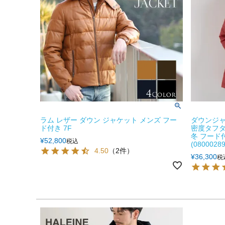
ラム レザー ダウン ジャケット メンズ フー
ダウンジャ
ド付き 7F
密度タフタ 
冬 フード
¥
52,800
税込
(08000289
4.50
（2件）
¥
36,300
税