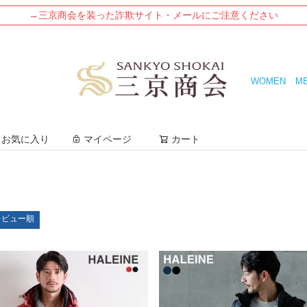
→三京商会を装った詐欺サイト・メールにご注意ください
WOMEN
M
検索
お気に入り
マイページ
カート
レビュー順