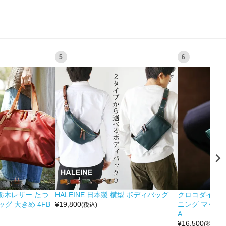
5
6
&栃木レザー たつ
HALEINE 日本製 横型 ボディバッグ
クロコダイル 
グ 大きめ 4FB
¥
19,800
ニング マット 
(税込)
A
¥
16,500
(税込)