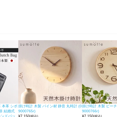
 本革 シボ
掛け時計 木製 パイン材 静音 丸時計 (0
掛け時計 木製 ビーチ材
祭 結婚式
9000765r)
9000766r)
カンドバッ
¥
7,150
¥
7,150
(税込)
(税込)