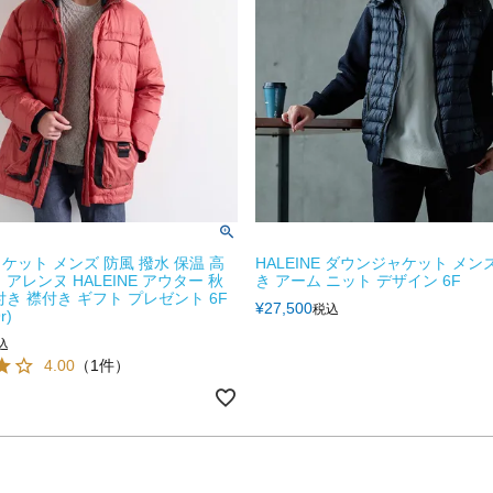
ケット メンズ 防風 撥水 保温 高
HALEINE ダウンジャケット メン
アレンヌ HALEINE アウター 秋
き アーム ニット デザイン 6F
付き 襟付き ギフト プレゼント 6F
¥
27,500
税込
r)
込
4.00
（1件）