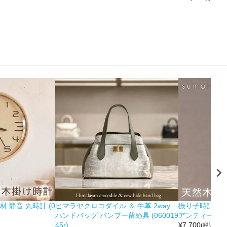
 静音 丸時計 (0
ヒマラヤクロコダイル ＆ 牛革 2way
振り子時計 木製
ハンドバッグ バンブー留め具 (060019
アンティーク調 (0
45r)
¥
7,700
(税込)