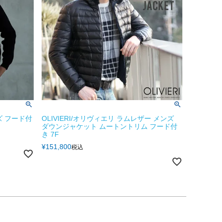
ズ フード付
OLIVIERI/オリヴィエリ ラムレザー メンズ
ダウンジャケット ムートントリム フード付
き 7F
¥
151,800
税込