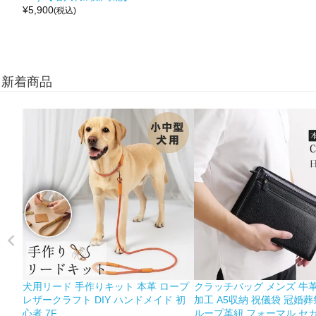
¥
5,900
(税込)
新着商品
犬用リード 手作りキット 本革 ロープ
クラッチバッグ メンズ 牛革
レザークラフト DIY ハンドメイド 初
加工 A5収納 祝儀袋 冠婚葬
心者 7F
ループ革紐 フォーマル セ