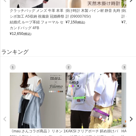
クラッチバッグ メンズ 牛革 本革
掛け時計 木製 パイン材 静音 丸時
掛け時計
シボ加工 A5収納 祝儀袋 冠婚葬祭
計 (09000765r)
計 (0900
結婚式 ループ革紐 フォーマル セ
¥
7,150
¥
7,150
(税込)
(
カンドバッグ 4FB
¥
12,650
(税込)
ランキング
1
2
3
《mau.さんコラボ商品 》リネン 1
KAKSI クリアポーチ 斜め掛けバ
HALEI