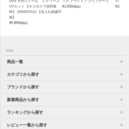
00% 大判ストール レディース
ッグ アウトドア クリアケース
Yバッグ 
UVカット 【ネコポスで送料無
¥
1,650
¥
22,000
(税込)
料】 (08000252r) 【名入れ刺繍可
能】
¥
5,900
(税込)
ITEM
商品一覧
カテゴリから探す
ブランドから探す
新着商品から探す
ランキングから探す
レビュー一覧から探す