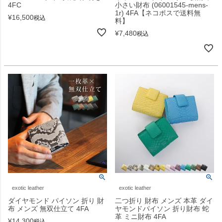
4FC
小さい財布 (06001545-mens-
1r) 4FA【ネコポスで送料無
¥
16,500
税込
料】
¥
7,480
税込
exotic leather
exotic leather
ダイヤモンド パイソン 折り 財
二つ折り 財布 メンズ 本革 ダイ
布 メンズ 無双仕立て 4FA
ヤモンドパイソン 折り財布 蛇
革 ミニ財布 4FA
¥
14,300
税込