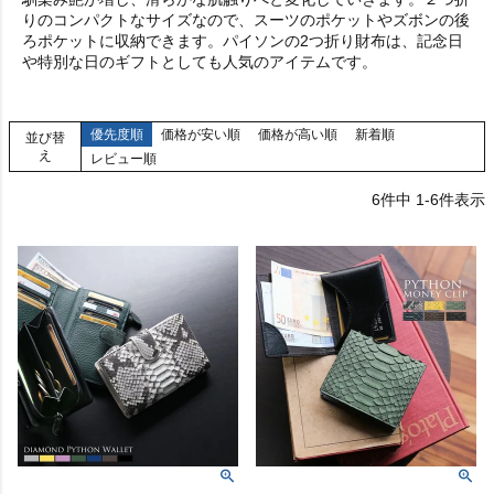
りのコンパクトなサイズなので、スーツのポケットやズボンの後
ろポケットに収納できます。パイソンの2つ折り財布は、記念日
や特別な日のギフトとしても人気のアイテムです。
優先度順
価格が安い順
価格が高い順
新着順
並び替
え
レビュー順
6
件中
1
-
6
件表示