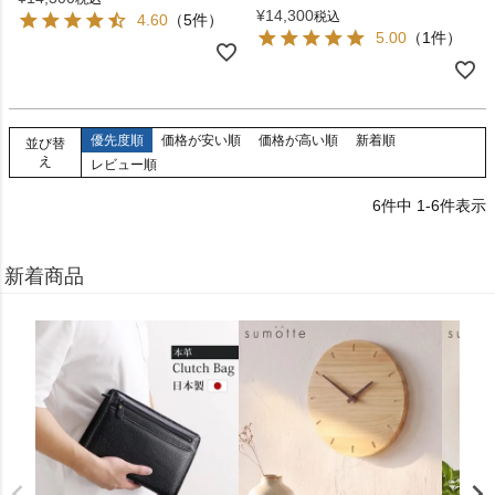
¥
14,300
税込
4.60
（5件）
5.00
（1件）
優先度順
価格が安い順
価格が高い順
新着順
並び替
え
レビュー順
6
件中
1
-
6
件表示
新着商品