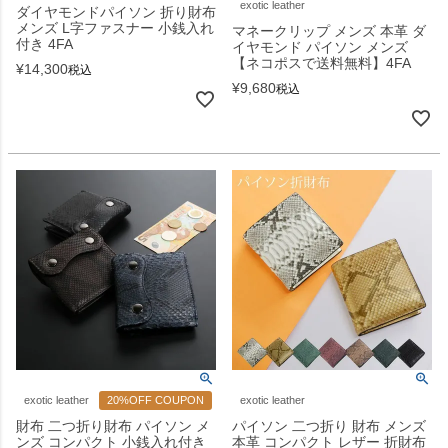
exotic leather
ダイヤモンドパイソン 折り財布
メンズ L字ファスナー 小銭入れ
マネークリップ メンズ 本革 ダ
付き 4FA
イヤモンド パイソン メンズ
【ネコポスで送料無料】4FA
¥
14,300
税込
¥
9,680
税込
exotic leather
20%OFF COUPON
exotic leather
財布 二つ折り財布 パイソン メ
パイソン 二つ折り 財布 メンズ
ンズ コンパクト 小銭入れ付き
本革 コンパクト レザー 折財布