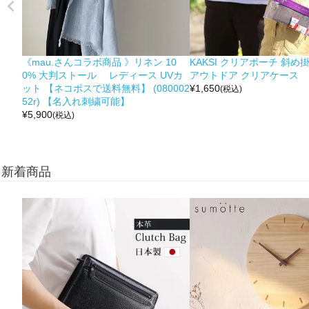
《mau.さんコラボ商品 》リネン 10
KAKSI クリアポーチ 斜め
0% 大判ストール レディース UVカ
アウトドア クリアケース
ット 【ネコポスで送料無料】 (080002
¥
1,650
(税込)
52r) 【名入れ刺繍可能】
¥
5,900
(税込)
新着商品