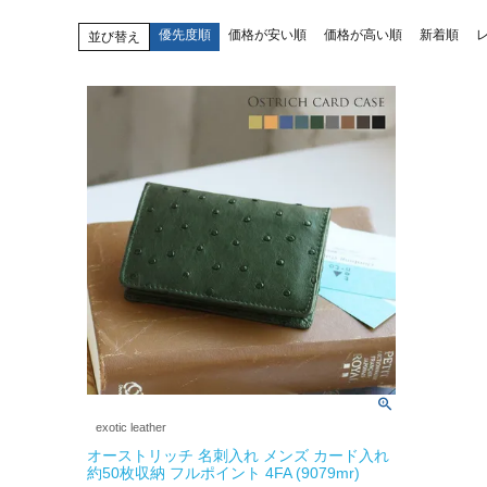
優先度順
価格が安い順
価格が高い順
新着順
並び替え
exotic leather
オーストリッチ 名刺入れ メンズ カード入れ
約50枚収納 フルポイント 4FA (9079mr)