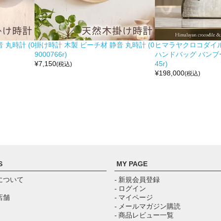
 丸時計 (0
掛け時計 木製 ビーチ材 静音 丸時計 (0
ヒマラヤクロコダイル 
9000766r)
ハンドバッグ バンブー留
¥
7,150
45r)
(税込)
¥
198,000
(税込)
S
MY PAGE
について
- 新規会員登録
- ログイン
店舗
- マイページ
- メールマガジン購読
- 商品レビュー一覧