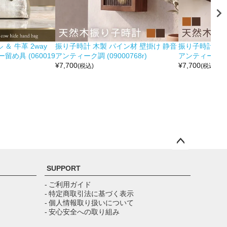
＆ 牛革 2way
振り子時計 木製 パイン材 壁掛け 静音
振り子時計 木製
め具 (060019
アンティーク調 (09000768r)
アンティーク調 (0
¥
7,700
¥
7,700
(税込)
(税込)
ペー
ジト
SUPPORT
ップ
へ
- ご利用ガイド
- 特定商取引法に基づく表示
- 個人情報取り扱いについて
- 安心安全への取り組み