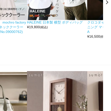
hro factory
HALEINE 日本製 横型 ボディバッグ
クロコダイル 
ネッククーラー
¥
19,800
ニング マット 
(税込)
.09000762)
A
¥
16,500
(税込)