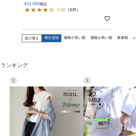
¥
11,000
税込
4.00
（6件）
優先度順
価格が安い順
価格が高い順
新着順
並び替え
ランキング
1
2