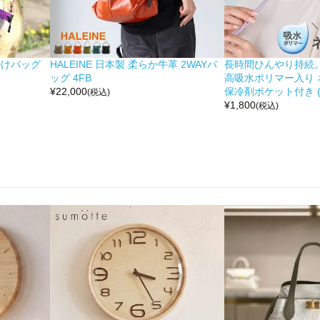
掛けバッグ
HALEINE 日本製 柔らか牛革 2WAYバ
長時間ひんやり持続。 moc
ッグ 4FB
高吸水ポリマー入り 
¥
22,000
保冷剤ポケット付き (No
(税込)
¥
1,800
(税込)