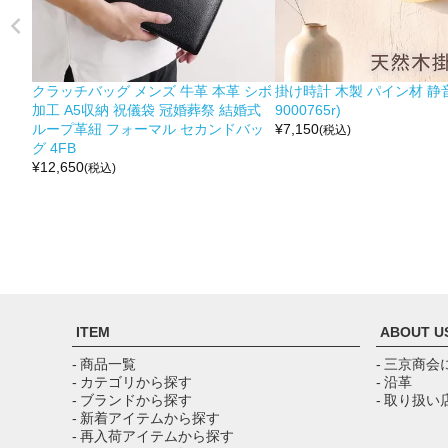
クラッチバッグ メンズ 牛革 本革 シボ
掛け時計 木製 パイン材 静音
加工 A5収納 祝儀袋 冠婚葬祭 結婚式
9000765r)
ループ革紐 フォーマル セカンドバッ
¥
7,150
(税込)
グ 4FB
¥
12,650
(税込)
ITEM
ABOUT U
- 商品一覧
- 三京商会
- カテゴリから探す
- 沿革
- ブランドから探す
- 取り扱い
- 新着アイテムから探す
- 再入荷アイテムから探す