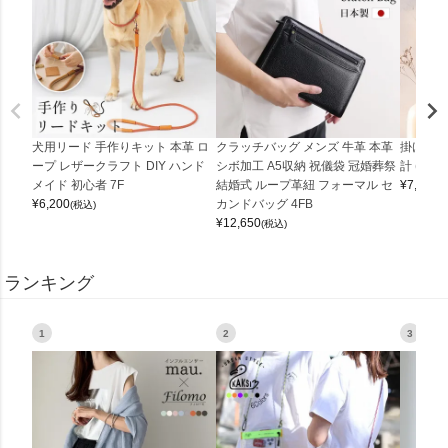
犬用リード 手作りキット 本革 ロ
クラッチバッグ メンズ 牛革 本革
掛け時計
ープ レザークラフト DIY ハンド
シボ加工 A5収納 祝儀袋 冠婚葬祭
計 (0900
メイド 初心者 7F
結婚式 ループ革紐 フォーマル セ
¥
7,150
(
¥
6,200
カンドバッグ 4FB
(税込)
¥
12,650
(税込)
ランキング
1
2
3