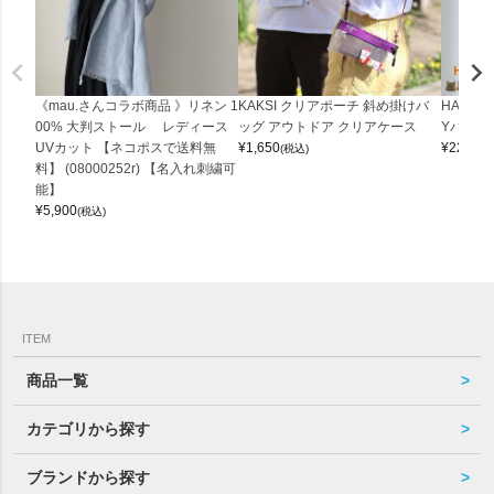
《mau.さんコラボ商品 》リネン 1
KAKSI クリアポーチ 斜め掛けバ
HALEI
00% 大判ストール レディース
ッグ アウトドア クリアケース
Yバッグ 
UVカット 【ネコポスで送料無
¥
1,650
¥
22,000
(税込)
料】 (08000252r) 【名入れ刺繍可
能】
¥
5,900
(税込)
ITEM
商品一覧
カテゴリから探す
ブランドから探す