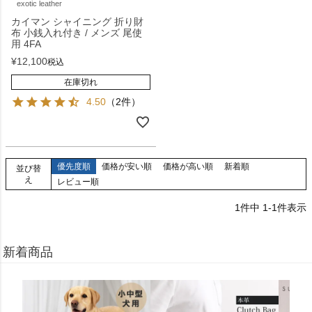
exotic leather
カイマン シャイニング 折り財
布 小銭入れ付き / メンズ 尾使
用 4FA
¥
12,100
税込
在庫切れ
4.50
（2件）
優先度順
価格が安い順
価格が高い順
新着順
並び替
え
レビュー順
1
件中
1
-
1
件表示
新着商品