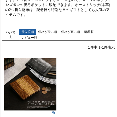
やズボンの後ろポケットに収納できます。オーストリッチ(本革)
の2つ折り財布は、記念日や特別な日のギフトとしても人気のア
イテムです。
優先度順
価格が安い順
価格が高い順
新着順
並び替
え
レビュー順
1
件中
1
-
1
件表示