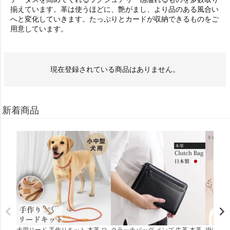
揃えています。革は使うほどに、艶がまし、より品のある風合い
へと変化していきます。たっぷりとカードが収納できるものをご
用意しています。
現在登録されている商品はありません。
新着商品
犬用リード 手作りキット 本革 ロ
クラッチバッグ メンズ 牛革 本革
掛け時計