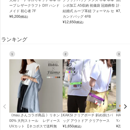
ープ レザークラフト DIY ハンド
シボ加工 A5収納 祝儀袋 冠婚葬祭
計 (0900
メイド 初心者 7F
結婚式 ループ革紐 フォーマル セ
¥
7,150
(
¥
6,200
カンドバッグ 4FB
(税込)
¥
12,650
(税込)
ランキング
1
2
3
《mau.さんコラボ商品 》リネン 1
KAKSI クリアポーチ 斜め掛けバ
HALEI
00% 大判ストール レディース
ッグ アウトドア クリアケース
Yバッグ 
UVカット 【ネコポスで送料無
¥
1,650
¥
22,000
(税込)