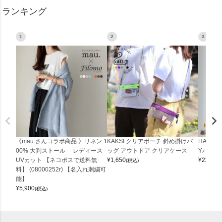
ランキング
1
2
3
《mau.さんコラボ商品 》リネン 1
KAKSI クリアポーチ 斜め掛けバ
HALEI
00% 大判ストール レディース
ッグ アウトドア クリアケース
Yバッグ 
UVカット 【ネコポスで送料無
¥
1,650
¥
22,000
(税込)
料】 (08000252r) 【名入れ刺繍可
能】
¥
5,900
(税込)