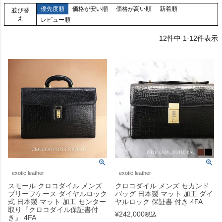
優先度順
価格が安い順
価格が高い順
新着順
並び替
え
レビュー順
12
件中
1
-
12
件表示
exotic leather
exotic leather
スモール クロコダイル メンズ
クロコダイル メンズ セカンド
ブリーフケース ダイヤルロック
バッグ 日本製 マット 加工 ダイ
式 日本製 マット 加工 センター
ヤルロック 保証書 付き 4FA
取り『クロコダイル保証書付
¥
242,000
税込
き』 4FA