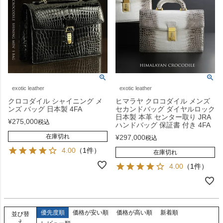
exotic leather
exotic leather
クロコダイル シャイニング メ
ヒマラヤ クロコダイル メンズ
ンズ バッグ 日本製 4FA
セカンドバッグ ダイヤルロック
日本製 本革 センター取り JRA
¥
275,000
税込
ハンドバッグ 保証書 付き 4FA
在庫切れ
¥
297,000
税込
4.00
（1件）
在庫切れ
4.00
（1件）
優先度順
価格が安い順
価格が高い順
新着順
並び替
え