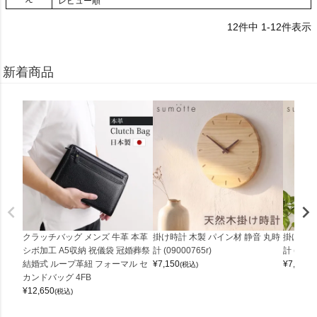
レビュー順
12
件中
1
-
12
件表示
新着商品
クラッチバッグ メンズ 牛革 本革
掛け時計 木製 パイン材 静音 丸時
掛け時計
シボ加工 A5収納 祝儀袋 冠婚葬祭
計 (09000765r)
計 (0900
結婚式 ループ革紐 フォーマル セ
¥
7,150
¥
7,150
(税込)
(
カンドバッグ 4FB
¥
12,650
(税込)