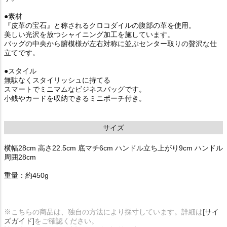
●素材
『皮革の宝石』と称されるクロコダイルの腹部の革を使用。
美しい光沢を放つシャイニング加工を施しています。
バッグの中央から腑模様が左右対称に並ぶセンター取りの贅沢な仕
立てです。
●スタイル
無駄なくスタイリッシュに持てる
スマートでミニマムなビジネスバッグです。
小銭やカードを収納できるミニポーチ付き。
サイズ
横幅28cm 高さ22.5cm 底マチ6cm ハンドル立ち上がり9cm ハンドル
周囲28cm
重量：約450g
※こちらの商品は、独自の方法により採寸しています。詳細は
[サイ
ズガイド]
をご確認ください。