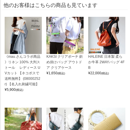
他のお客様はこちらの商品も見ています
《mau.さんコラボ商品
KAKSI クリアポーチ 斜
HALEINE 日本製 柔ら
》リネン 100% 大判ス
め掛けバッグ アウトド
か牛革 2WAYバッグ 4F
トール レディース U
ア クリアケース
B
Vカット 【ネコポスで
¥
1,650
¥
22,000
(税込)
(税込)
送料無料】 (08000252
r) 【名入れ刺繍可能】
¥
5,900
(税込)