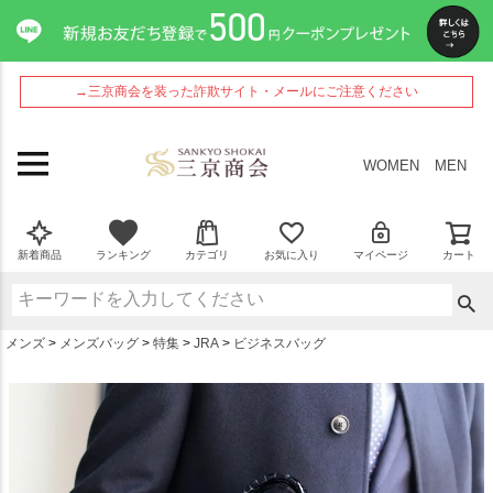
ペー
ジト
ップ
へ
→三京商会を装った詐欺サイト・メールにご注意ください
WOMEN
MEN
新着商品
ランキング
カテゴリ
お気に入り
マイページ
カート
メンズ
メンズバッグ
特集
JRA
ビジネスバッグ