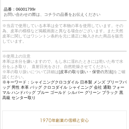
品番：06001799r
お問い合わせの際は、コチラの品番をお伝えください
※当店で使用している本革は全て本物の革を使用しています。その
為、皮革の模様など掲載画面と異なる場合がございます。また天然
皮革に関してはワシントン条約を元に適正に輸入された商品を販売
しています。
※使用上の注意
本革は水分を嫌いますので、もし水に濡れたときには乾いた布で水
分をふき取り、 直射日光をさけ、自然乾燥させてください。
※革の取り扱いについて詳細は
[皮革の取り扱い・保管の方法]
をご確
認ください。
※キーワード：シャイニングクロコダイル 日本製 メンズ ブリーフバ
ッグ 男性 本革 バッグ クロコダイル シャイニング 会社 通勤 フォー
マル ハンドバッグ ブルー ゴールド シルバー グリーン ブラック 黒
高級 センター取り