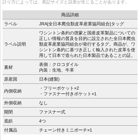
計り方によっては、表記サイズと誤差が生じることがあります。
商品詳細
ラベル
JRA[全日本爬虫類皮革産業協同組合]タッグ
ワシントン条約の啓蒙と国産皮革製品についての
正しい情報の普及を目的に設立された全日本爬虫
ラベル説明
類皮革産業協同組合が発行するタグ。商品が、ワ
シントン条約に基づき正しく輸入された皮革を使
用して日本で造られた日本製品であることの証。
表側：クロコダイル
素材
内装：生地、牛革
原産国
日本(縫製)
・フリーポケット×2
内側収納
・ファスナー付きポケット×1
外側収納
なし
開閉
ファスナー式
底鋲
4つ
付属品
チェーン付きミニポーチ×1