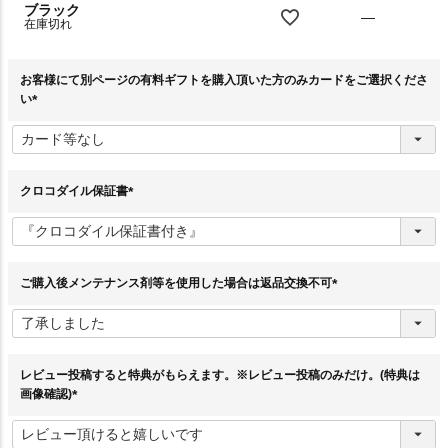
ブラック
—
在庫切れ
お客様にて別ページの有料ギフトを購入頂いた方のみカードをご選択くださ
い
(
必
須
)
クロコダイル保証書
(
必
須
)
ご購入後メンテナンス剤等を使用した場合は返品交換不可
(
必
須
)
レビュー投稿すると特典がもらえます。※レビュー投稿のみだけ。(特典は
画像確認)
(
必