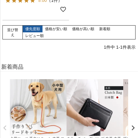
5.00
（1件）
優先度順
価格が安い順
価格が高い順
新着順
並び替
え
レビュー順
1
件中
1
-
1
件表示
新着商品