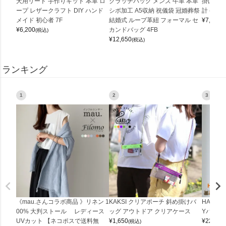
犬用リード 手作りキット 本革 ロ
クラッチバッグ メンズ 牛革 本革
掛け時計
ープ レザークラフト DIY ハンド
シボ加工 A5収納 祝儀袋 冠婚葬祭
計 (0900
メイド 初心者 7F
結婚式 ループ革紐 フォーマル セ
¥
7,150
(
¥
6,200
カンドバッグ 4FB
(税込)
¥
12,650
(税込)
ランキング
1
2
3
《mau.さんコラボ商品 》リネン 1
KAKSI クリアポーチ 斜め掛けバ
HALEI
00% 大判ストール レディース
ッグ アウトドア クリアケース
Yバッグ 
UVカット 【ネコポスで送料無
¥
1,650
¥
22,000
(税込)