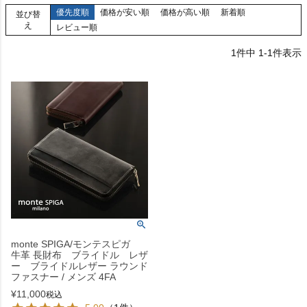
優先度順
価格が安い順
価格が高い順
新着順
並び替
え
レビュー順
1
件中
1
-
1
件表示
monte SPIGA/モンテスピガ
牛革 長財布 ブライドル レザ
ー ブライドルレザー ラウンド
ファスナー / メンズ 4FA
¥
11,000
税込