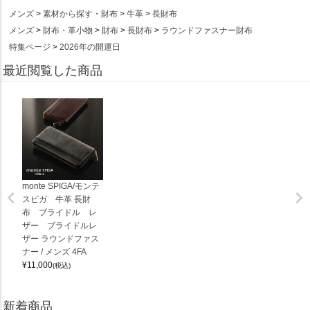
メンズ
素材から探す・財布
牛革
長財布
メンズ
財布・革小物
財布
長財布
ラウンドファスナー財布
特集ページ
2026年の開運日
最近閲覧した商品
monte SPIGA/モンテ
スピガ 牛革 長財
布 ブライドル レ
ザー ブライドルレ
ザー ラウンドファス
ナー / メンズ 4FA
¥
11,000
(税込)
新着商品