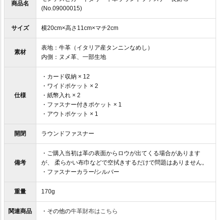
商品名
(No.09000015)
サイズ
横20cm×高さ11cm×マチ2cm
表地：牛革（イタリア産タンニンなめし）
素材
内側：ヌメ革、一部生地
・カード収納 × 12
・ワイドポケット × 2
仕様
・紙幣入れ × 2
・ファスナー付きポケット × 1
・アウトポケット × 1
開閉
ラウンドファスナー
・ご購入当初は革の表面からロウが出てくる場合があります
備考
が、 柔らかい布巾などで空拭きするだけで問題はありません。
・ファスナーカラー/シルバー
重量
170g
関連商品
・その他の
牛革財布はこちら