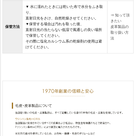
▼ 水に濡れたときには乾いた布で水分をふき取
り、
⇒
知って頂
直射日光をさけ、自然乾燥させてください。
きたい
▼保管する場合は汚れを取った後、
保管方法
皮革製品の
直射日光の当たらない低湿で風通しの良い場所
取り扱い方
で保管してください。
法
その際に塩化カルシウム系の乾燥剤の使用は避
けてください。