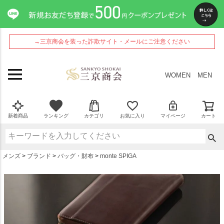
ペー
ジト
ップ
へ
→三京商会を装った詐欺サイト・メールにご注意ください
WOMEN
MEN
新着商品
ランキング
カテゴリ
お気に入り
マイページ
カート
メンズ
ブランド
バッグ・財布
monte SPIGA