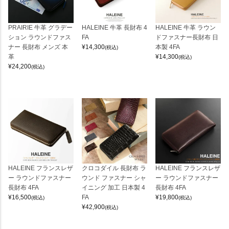
PRAIRIE 牛革 グラデー
HALEINE 牛革 長財布 4
HALEINE 牛革 ラウン
ション ラウンドファス
FA
ドファスナー長財布 日
ナー 長財布 メンズ 本
¥
14,300
本製 4FA
(税込)
革
¥
14,300
(税込)
¥
24,200
(税込)
HALEINE フランスレザ
クロコダイル 長財布 ラ
HALEINE フランスレザ
ー ラウンドファスナー
ウンド ファスナー シャ
ー ラウンドファスナー
長財布 4FA
イニング 加工 日本製 4
長財布 4FA
¥
16,500
FA
¥
19,800
(税込)
(税込)
¥
42,900
(税込)