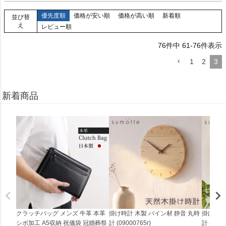
優先度順
価格が安い順
価格が高い順
新着順
並び替
え
レビュー順
76
件中
61
-
76
件表示
1
2
3
新着商品
クラッチバッグ メンズ 牛革 本革
掛け時計 木製 パイン材 静音 丸時
掛け時計
シボ加工 A5収納 祝儀袋 冠婚葬祭
計 (09000765r)
計 (0900