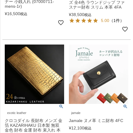
ナー 小銭入れ (07000711-
ズ 全4色 ラウンドジップ ファ
mens-1r)
スナー財布 スリム 本革 4FA
¥
16,500
税込
¥
38,500
税込
5.00
（1件）
exotic leather
jamale
クロコダイル 長財布 メンズ 金
Jamale ヌメ革 ミニ財布 4FC
箔 KAZARIHAKU 日本製 無双
¥
12,100
税込
金色 財布 金運 財布 束入れ 本