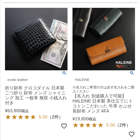
exotic leather
HALEINE
折り財布 クロコダイル 日本製
※名入れご希望の方は必ず名入れをご購
入ください
二つ折り 財布 メンズ シャイニ
【名入れ 別途購入で可能】
ング 加工 一枚革 無双 小銭入れ
HALEINE 日本製 革仕立てにト
付き
コトンこだわった 牛革 かぶせ
¥
63,800
長財布 メンズ 4FA
税込
5.00
（2件）
¥
19,800
税込
5.00
（2件）