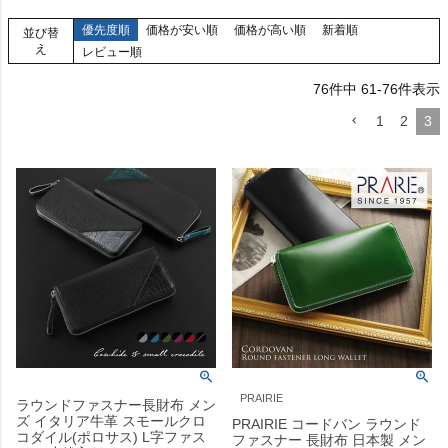
優先度順
価格が安い順
価格が高い順
新着順
並び替
え
レビュー順
76
件中
61
-
76
件表示
1
2
3
PRAIRIE
ラウンドファスナー長財布 メン
ズ イタリア牛革 スモールクロ
PRAIRIE コードバン ラウンド
コダイル(ポロサス) L字ファス
ファスナー 長財布 日本製 メン