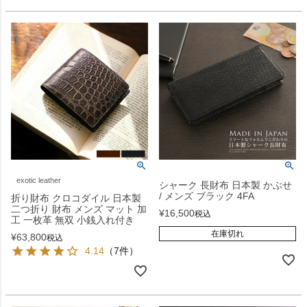
exotic leather
シャーク 長財布 日本製 かぶせ
/ メンズ ブラック 4FA
折り財布 クロコダイル 日本製
二つ折り 財布 メンズ マット 加
¥
16,500
税込
工 一枚革 無双 小銭入れ付き
在庫切れ
¥
63,800
税込
4.14
（7件）