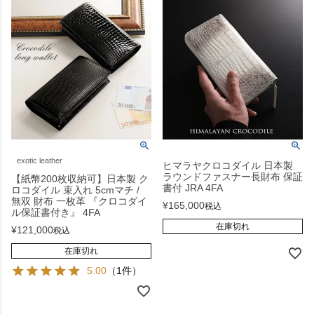
exotic leather
ヒマラヤクロコダイル 日本製
ラウンドファスナー長財布 保証
【紙幣200枚収納可】日本製 ク
書付 JRA 4FA
ロコダイル 束入れ 5cmマチ /
無双 財布 一枚革 『クロコダイ
¥
165,000
税込
ル保証書付き』 4FA
在庫切れ
¥
121,000
税込
在庫切れ
5.00
（1件）