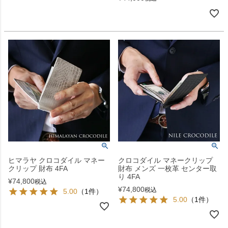
ヒマラヤ クロコダイル マネー
クロコダイル マネークリップ
クリップ 財布 4FA
財布 メンズ 一枚革 センター取
り 4FA
¥
74,800
税込
¥
74,800
税込
5.00
（1件）
5.00
（1件）