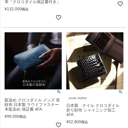
革『クロコダイル保証書付き』
¥
132,000
税込
exotic leather
藍染め クロコダイル メンズ 長
財布 日本製 ラウドファスナー
日本製 ナイル クロコダイル
本藍染め 保証書 4FA
折り財布 シャイニング加工
4FA
¥
99,000
税込
¥
52,800
税込