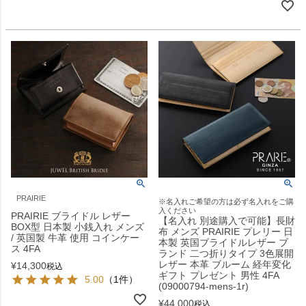
PRAIRIE
※名入れご希望の方は必ず名入れをご購
入ください
PRAIRIE ブライドル レザー
【名入れ 別途購入で可能】長財
BOX型 日本製 小銭入れ メンズ
布 メンズ PRAIRIE プレリー 日
/ 英国製 牛革 使用 コインケー
本製 英国ブライドルレザー ブ
ス 4FA
ランド 二つ折りタイプ 3色展開
レザー 本革 ブルーム 経年変化
¥
14,300
税込
ギフト プレゼント 男性 4FA
5.00
（1件）
(09000794-mens-1r)
¥
44,000
税込