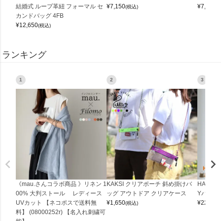
結婚式 ループ革紐 フォーマル セ
¥
7,150
¥
7,150
(税込)
(
カンドバッグ 4FB
¥
12,650
(税込)
ランキング
1
2
3
《mau.さんコラボ商品 》リネン 1
KAKSI クリアポーチ 斜め掛けバ
HALEI
00% 大判ストール レディース
ッグ アウトドア クリアケース
Yバッグ 
UVカット 【ネコポスで送料無
¥
1,650
¥
22,000
(税込)
料】 (08000252r) 【名入れ刺繍可