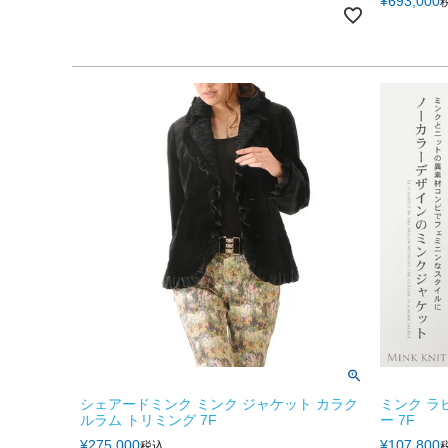
¥
693,000
シェアードミンク ミンク ジャケット カラク
ミンク ラ
ルラム トリミング 7F
ー 7F
¥
275,000
¥
107,800
税込