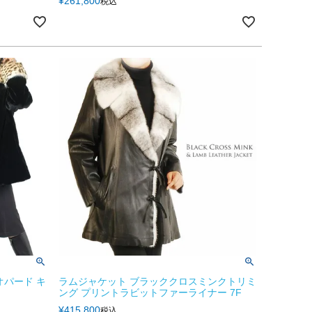
¥
261,800
税込
オパード キ
ラムジャケット ブラッククロスミンクトリミ
ング プリントラビットファーライナー 7F
¥
415,800
税込