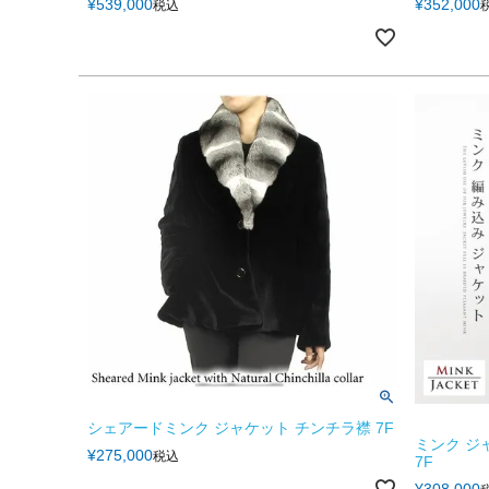
¥
539,000
¥
352,000
税込
シェアードミンク ジャケット チンチラ襟 7F
ミンク ジ
¥
275,000
税込
7F
¥
308,000