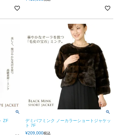
 ZF
デミバフミンク ノーカラーショートジャケッ
ト 7F
¥
209,000
税込