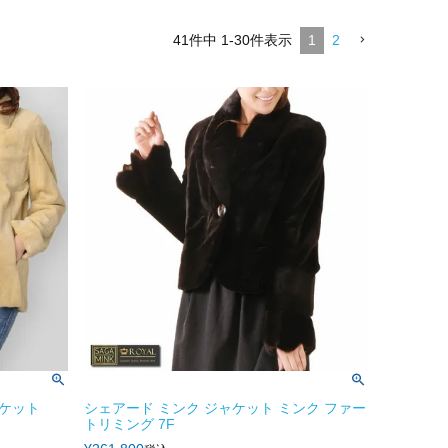
41
件中
1
-
30
件表示
1
2
ケット
シェアード ミンク ジャケット ミンク ファー
トリミング 7F