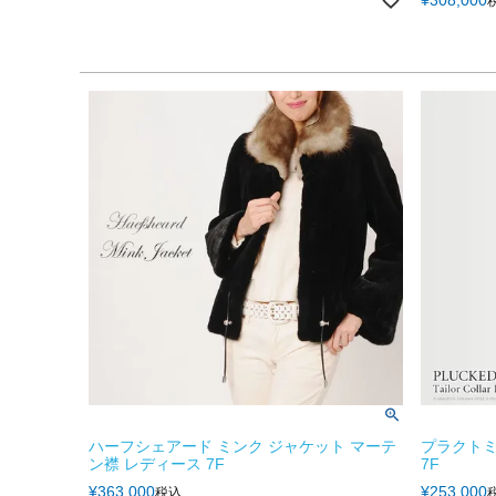
ハーフシェアード ミンク ジャケット マーテ
プラクトミ
ン襟 レディース 7F
7F
¥
363,000
¥
253,000
税込