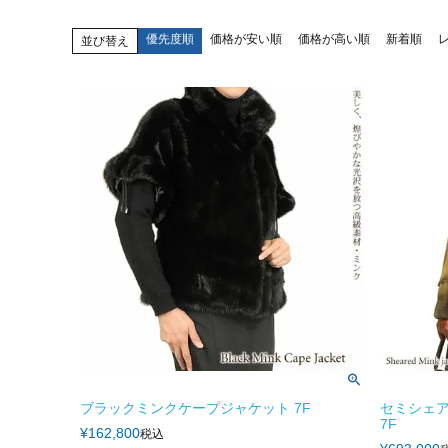
優先度順
価格が安い順
価格が高い順
新着順
並び替え
ブラックミンクケープジャケット 7F
セミシェ
7F
¥
162,800
税込