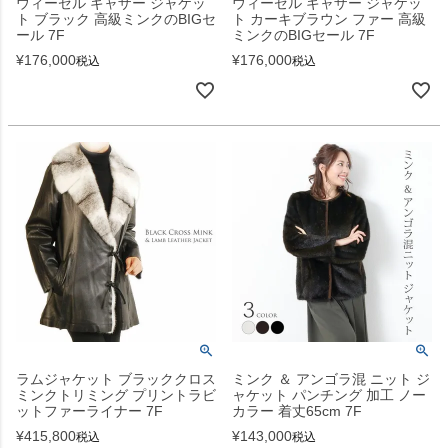
ウィーゼル ギャザー ジャケッ
ウィーゼル ギャザー ジャケッ
ト ブラック 高級ミンクのBIGセ
ト カーキブラウン ファー 高級
ール 7F
ミンクのBIGセール 7F
¥
176,000
¥
176,000
税込
税込
ラムジャケット ブラッククロス
ミンク ＆ アンゴラ混 ニット ジ
ミンクトリミング プリントラビ
ャケット パンチング 加工 ノー
ットファーライナー 7F
カラー 着丈65cm 7F
¥
415,800
¥
143,000
税込
税込