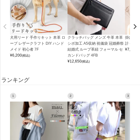
犬用リード 手作りキット 本革 ロ
クラッチバッグ メンズ 牛革 本革
掛け時計
ープ レザークラフト DIY ハンド
シボ加工 A5収納 祝儀袋 冠婚葬祭
計 (0900
メイド 初心者 7F
結婚式 ループ革紐 フォーマル セ
¥
7,150
(
¥
6,200
カンドバッグ 4FB
(税込)
¥
12,650
(税込)
ランキング
1
2
3