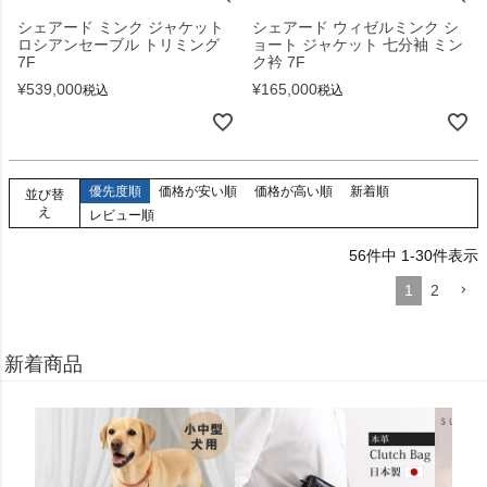
シェアード ミンク ジャケット
シェアード ウィゼルミンク シ
ロシアンセーブル トリミング
ョート ジャケット 七分袖 ミン
7F
ク衿 7F
¥
539,000
¥
165,000
税込
税込
優先度順
価格が安い順
価格が高い順
新着順
並び替
え
レビュー順
56
件中
1
-
30
件表示
1
2
新着商品