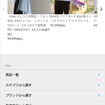
《mau.さんコラボ商品 》リネン 1
KAKSI クリアポーチ 斜め掛けバ
HALEI
00% 大判ストール レディース
ッグ アウトドア クリアケース
Yバッグ 
UVカット 【ネコポスで送料無
¥
1,650
¥
22,000
(税込)
料】 (08000252r) 【名入れ刺繍可
能】
¥
5,900
(税込)
ITEM
商品一覧
カテゴリから探す
ブランドから探す