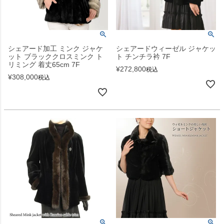
シェアード加工 ミンク ジャケ
シェアードウィーゼル ジャケッ
ット ブラッククロスミンク ト
ト チンチラ衿 7F
リミング 着丈65cm 7F
¥
272,800
税込
¥
308,000
税込