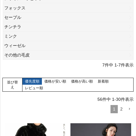
フォックス
セーブル
チンチラ
ミンク
ウィーゼル
その他の毛皮
7
件中
1
-
7
件表示
優先度順
価格が安い順
価格が高い順
新着順
並び替
え
レビュー順
56
件中
1
-
30
件表示
1
2