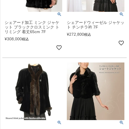
シェアード加工 ミンク ジャケ
シェアードウィーゼル ジャケッ
ット ブラッククロスミンク ト
ト チンチラ衿 7F
リミング 着丈65cm 7F
¥
272,800
税込
¥
308,000
税込