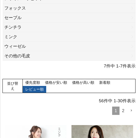
フォックス
セーブル
チンチラ
ミンク
ウィーゼル
その他の毛皮
7
件中
1
-
7
件表示
優先度順
価格が安い順
価格が高い順
新着順
並び替
え
レビュー順
56
件中
1
-
30
件表示
1
2