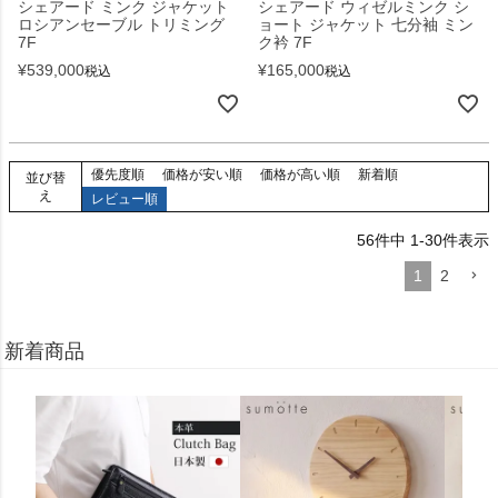
シェアード ミンク ジャケット
シェアード ウィゼルミンク シ
ロシアンセーブル トリミング
ョート ジャケット 七分袖 ミン
7F
ク衿 7F
¥
539,000
¥
165,000
税込
税込
優先度順
価格が安い順
価格が高い順
新着順
並び替
え
レビュー順
56
件中
1
-
30
件表示
1
2
新着商品