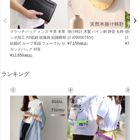
クラッチバッグ メンズ 牛革 本革
掛け時計 木製 パイン材 静音 丸時
掛け時計
シボ加工 A5収納 祝儀袋 冠婚葬祭
計 (09000765r)
計 (0900
結婚式 ループ革紐 フォーマル セ
¥
7,150
¥
7,150
(税込)
(
カンドバッグ 4FB
¥
12,650
(税込)
ランキング
1
2
3