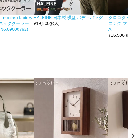
hro factory
HALEINE 日本製 横型 ボディバッグ
クロコダイル 
ネッククーラー
¥
19,800
ニング マット 
(税込)
.09000762)
A
¥
16,500
(税込)