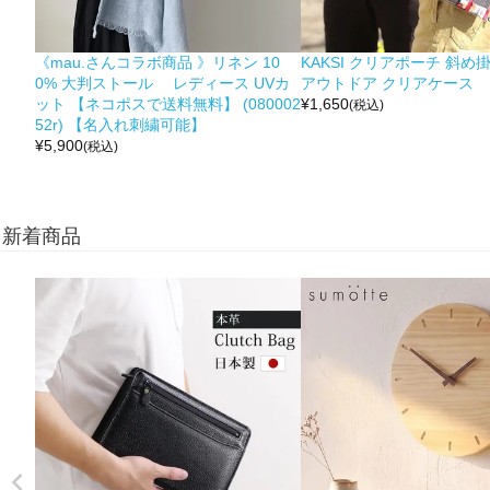
《mau.さんコラボ商品 》リネン 10
KAKSI クリアポーチ 斜め
0% 大判ストール レディース UVカ
アウトドア クリアケース
ット 【ネコポスで送料無料】 (080002
¥
1,650
(税込)
52r) 【名入れ刺繍可能】
¥
5,900
(税込)
新着商品