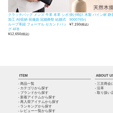
クラッチバッグ メンズ 牛革 本革 シボ
掛け時計 木製 パイン材 静音
加工 A5収納 祝儀袋 冠婚葬祭 結婚式
9000765r)
ループ革紐 フォーマル セカンドバッ
¥
7,150
(税込)
グ 4FB
¥
12,650
(税込)
ITEM
ABOUT U
- 商品一覧
- 三京商会
- カテゴリから探す
- 沿革
- ブランドから探す
- 取り扱い
- 新着アイテムから探す
- 再入荷アイテムから探す
- ランキングから探す
- レビュー一覧から探す