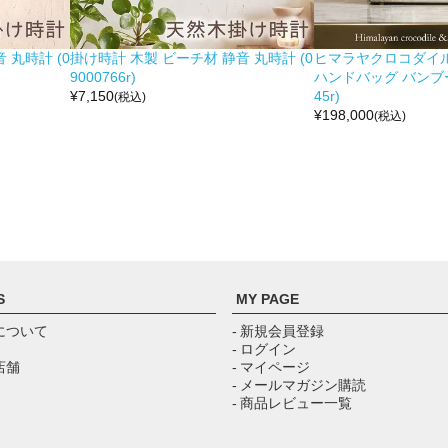
 丸時計 (0
掛け時計 木製 ビーチ材 静音 丸時計 (0
ヒマラヤクロコダイル 
9000766r)
ハンドバッグ バンブー留
¥
7,150
45r)
(税込)
¥
198,000
(税込)
S
MY PAGE
について
- 新規会員登録
- ログイン
店舗
- マイページ
- メールマガジン購読
- 商品レビュー一覧