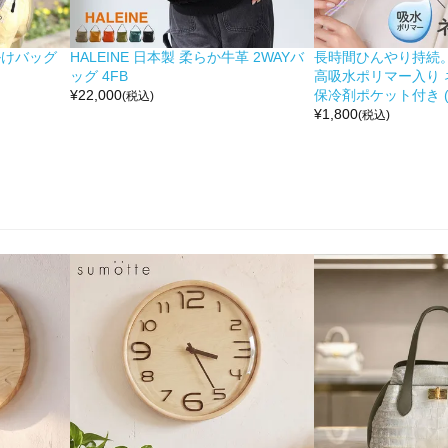
掛けバッグ
HALEINE 日本製 柔らか牛革 2WAYバ
長時間ひんやり持続。 moc
ッグ 4FB
高吸水ポリマー入り 
¥
22,000
保冷剤ポケット付き (No
(税込)
¥
1,800
(税込)