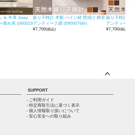
＆ 牛革 2way
振り子時計 木製 パイン材 壁掛け 静音
振り子時計 木製
め具 (060019
アンティーク調 (09000768r)
アンティーク調 (0
¥
7,700
¥
7,700
(税込)
(税込)
ペー
ジト
SUPPORT
ップ
へ
- ご利用ガイド
- 特定商取引法に基づく表示
- 個人情報取り扱いについて
- 安心安全への取り組み