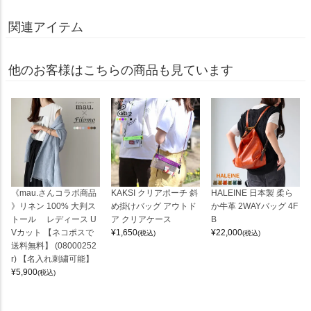
関連アイテム
他のお客様はこちらの商品も見ています
《mau.さんコラボ商品
KAKSI クリアポーチ 斜
HALEINE 日本製 柔ら
》リネン 100% 大判ス
め掛けバッグ アウトド
か牛革 2WAYバッグ 4F
トール レディース U
ア クリアケース
B
Vカット 【ネコポスで
¥
1,650
¥
22,000
(税込)
(税込)
送料無料】 (08000252
r) 【名入れ刺繍可能】
¥
5,900
(税込)