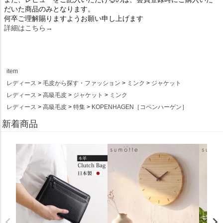
だいた商品のみとなります。
何卒ご理解賜りますようお願い申し上げます
詳細はこちら→
item
レディース
毛皮から探す・ファッション
ミンク
ジャケット
レディース
高級毛皮
ジャケット
ミンク
レディース
高級毛皮
特集
KOPENHAGEN［コペンハーゲン］
新着商品