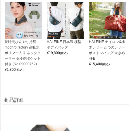
長時間ひんやり持続。
HALEINE 日本製 横型
HALEINE ナイロン&栃
mochro factory 高吸水
ボディバッグ
木レザー たつのレザー
ポリマー入り ネックク
¥
19,800
ボストンバッグ 大きめ
(税込)
ーラー 保冷剤ポケット
4FB
付き (No.09000762)
¥
15,400
(税込)
¥
1,800
(税込)
商品詳細