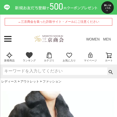
ペー
ジト
ップ
へ
→三京商会を装った詐欺サイト・メールにご注意ください
WOMEN
MEN
新着商品
ランキング
カテゴリ
お気に入り
マイページ
カート
レディース
アウトレット
ファッション