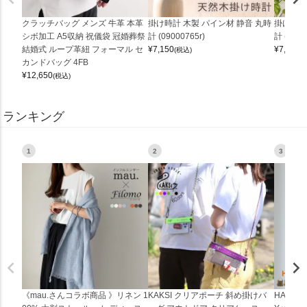
クラッチバッグ メンズ 牛革 本革
掛け時計 木製 パイン材 静音 丸時
掛け時計
シボ加工 A5収納 祝儀袋 冠婚葬祭
計 (09000765r)
計 (0900
結婚式 ループ革紐 フォーマル セ
¥
7,150
¥
7,150
(税込)
(
カンドバッグ 4FB
¥
12,650
(税込)
ランキング
1
2
3
《mau.さんコラボ商品 》リネン 1
KAKSI クリアポーチ 斜め掛けバ
HALEI