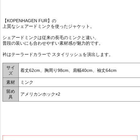
【KOPENHAGEN FUR】の
上質なシェアードミンクを使ったジャケット。
シェアードミンクは従来の長毛のミンクと違い、
普段の装いにも合わせやすい素材感が魅力的です。
衿はテーラードカラーで スタイリッシュを演出します。
サイ
着丈62cm、胸周り98cm、肩幅40cm、袖丈64cm
ズ
素材
ミンク
留め
アメリカンホック×2
具