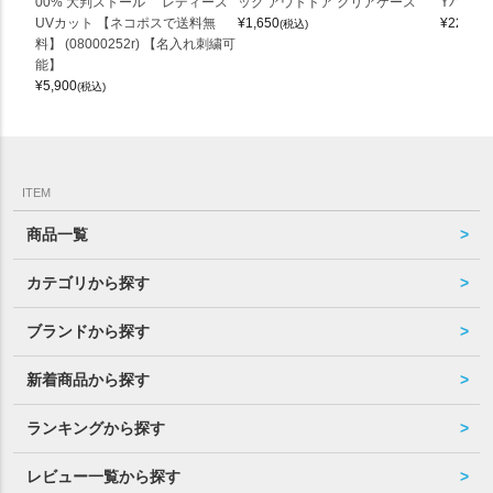
00% 大判ストール レディース
ッグ アウトドア クリアケース
Yバッグ 
UVカット 【ネコポスで送料無
¥
1,650
¥
22,000
(税込)
料】 (08000252r) 【名入れ刺繍可
能】
¥
5,900
(税込)
ITEM
商品一覧
カテゴリから探す
ブランドから探す
新着商品から探す
ランキングから探す
レビュー一覧から探す