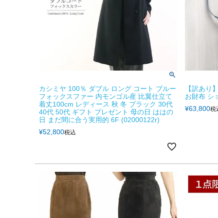
カシミヤ 100％ ダブル ロング コート ブルー
【訳あり】
フォックスファー 内モンゴル産 比翼仕立て
お財布 シ
着丈100cm レディース 秋 冬 ブラック 30代
¥
63,800
税
40代 50代 ギフト プレゼント 母の日 ははの
日 まだ間に合う実用的 6F (02000122r)
¥
52,800
税込