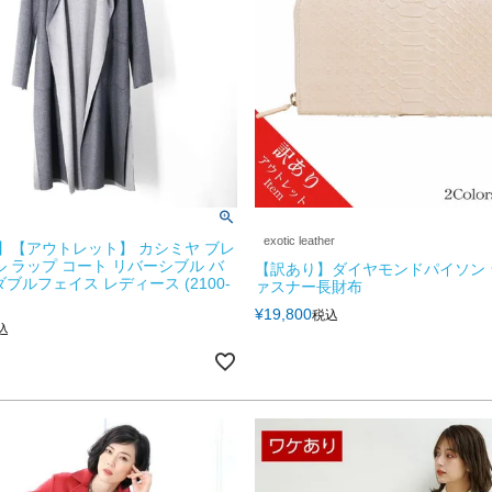
exotic leather
】【アウトレット】 カシミヤ ブレ
ル ラップ コート リバーシブル バ
【訳あり】ダイヤモンドパイソン
ブルフェイス レディース (2100-
ァスナー長財布
¥
19,800
税込
込