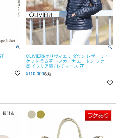
7F
OLIVIERI/オリヴィエリ ダウン レザー ジャ
ケット ラム革 トスカーナ ムートン ファー
襟 イタリア製 / レディース 7F
¥
110,000
税込