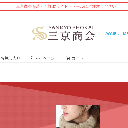
→三京商会を装った詐欺サイト・メールにご注意ください
WOMEN
M
検索
お気に入り
マイページ
カート