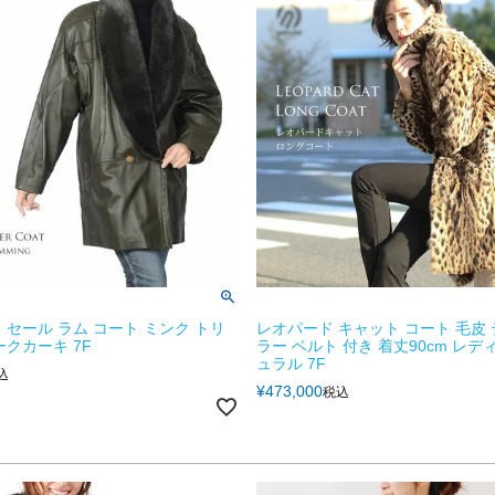
 セール ラム コート ミンク トリ
レオパード キャット コート 毛皮
ークカーキ 7F
ラー ベルト 付き 着丈90cm レデ
ュラル 7F
込
¥
473,000
税込