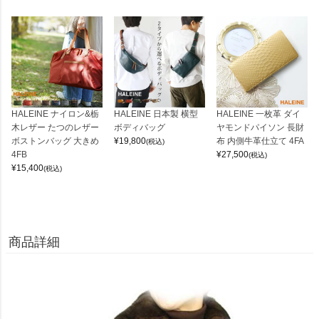
HALEINE ナイロン&栃
HALEINE 日本製 横型
HALEINE 一枚革 ダイ
木レザー たつのレザー
ボディバッグ
ヤモンドパイソン 長財
ボストンバッグ 大きめ
¥
19,800
布 内側牛革仕立て 4FA
(税込)
4FB
¥
27,500
(税込)
¥
15,400
(税込)
商品詳細