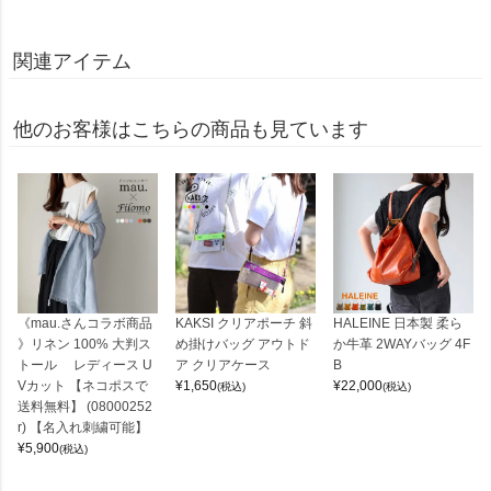
関連アイテム
他のお客様はこちらの商品も見ています
《mau.さんコラボ商品
KAKSI クリアポーチ 斜
HALEINE 日本製 柔ら
》リネン 100% 大判ス
め掛けバッグ アウトド
か牛革 2WAYバッグ 4F
トール レディース U
ア クリアケース
B
Vカット 【ネコポスで
¥
1,650
¥
22,000
(税込)
(税込)
送料無料】 (08000252
r) 【名入れ刺繍可能】
¥
5,900
(税込)