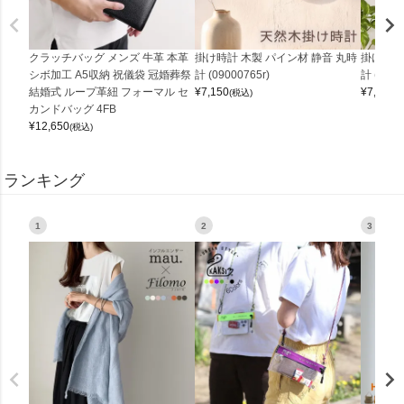
クラッチバッグ メンズ 牛革 本革
掛け時計 木製 パイン材 静音 丸時
掛け時計
シボ加工 A5収納 祝儀袋 冠婚葬祭
計 (09000765r)
計 (0900
結婚式 ループ革紐 フォーマル セ
¥
7,150
¥
7,150
(税込)
(
カンドバッグ 4FB
¥
12,650
(税込)
ランキング
1
2
3