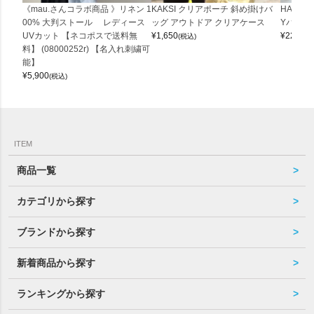
《mau.さんコラボ商品 》リネン 1
KAKSI クリアポーチ 斜め掛けバ
HALEI
00% 大判ストール レディース
ッグ アウトドア クリアケース
Yバッグ 
UVカット 【ネコポスで送料無
¥
1,650
¥
22,000
(税込)
料】 (08000252r) 【名入れ刺繍可
能】
¥
5,900
(税込)
ITEM
商品一覧
カテゴリから探す
ブランドから探す
新着商品から探す
ランキングから探す