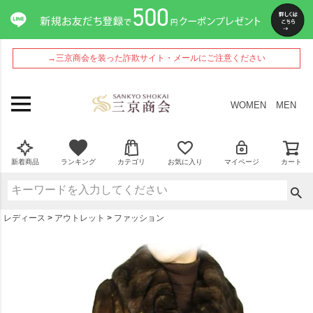
ペー
ジト
ップ
へ
→三京商会を装った詐欺サイト・メールにご注意ください
WOMEN
MEN
新着商品
ランキング
カテゴリ
お気に入り
マイページ
カート
レディース
アウトレット
ファッション