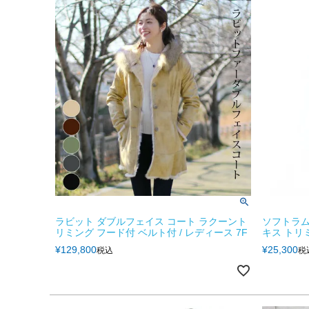
ラビット ダブルフェイス コート ラクーント
ソフトラム
リミング フード付 ベルト付 / レディース 7F
キス トリ
¥
129,800
¥
25,300
税込
税