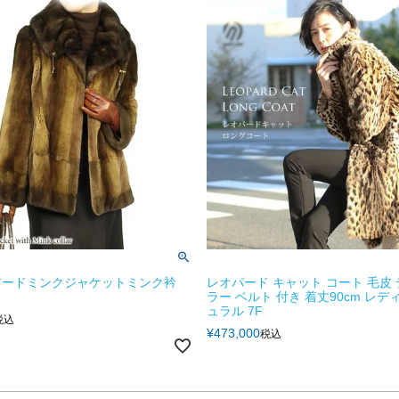
アードミンクジャケットミンク衿
レオパード キャット コート 毛皮
ラー ベルト 付き 着丈90cm レデ
ュラル 7F
税込
¥
473,000
税込