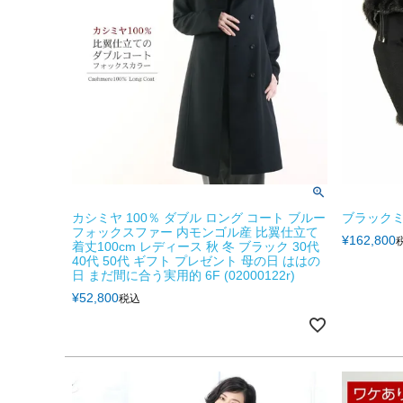
カシミヤ 100％ ダブル ロング コート ブルー
ブラックミ
フォックスファー 内モンゴル産 比翼仕立て
¥
162,800
着丈100cm レディース 秋 冬 ブラック 30代
40代 50代 ギフト プレゼント 母の日 ははの
日 まだ間に合う実用的 6F (02000122r)
¥
52,800
税込