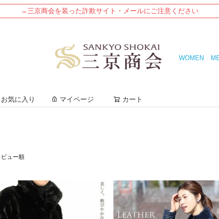
→三京商会を装った詐欺サイト・メールにご注意ください
WOMEN
M
検索
お気に入り
マイページ
カート
レビュー順