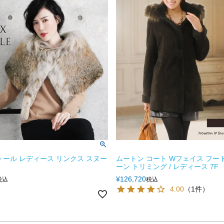
トール レディース リンクス スヌー
ムートン コート Wフェイス フー
ーン トリミング / レディース 7F
¥
126,720
税込
税込
4.00
（1件）