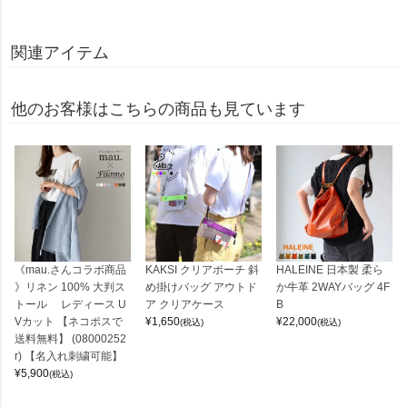
関連アイテム
他のお客様はこちらの商品も見ています
《mau.さんコラボ商品
KAKSI クリアポーチ 斜
HALEINE 日本製 柔ら
》リネン 100% 大判ス
め掛けバッグ アウトド
か牛革 2WAYバッグ 4F
トール レディース U
ア クリアケース
B
Vカット 【ネコポスで
¥
1,650
¥
22,000
(税込)
(税込)
送料無料】 (08000252
r) 【名入れ刺繍可能】
¥
5,900
(税込)