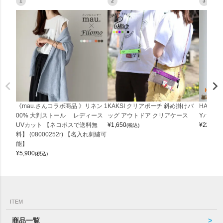
1
2
3
《mau.さんコラボ商品 》リネン 1
KAKSI クリアポーチ 斜め掛けバ
HALEI
00% 大判ストール レディース
ッグ アウトドア クリアケース
Yバッグ 
UVカット 【ネコポスで送料無
¥
1,650
¥
22,000
(税込)
料】 (08000252r) 【名入れ刺繍可
能】
¥
5,900
(税込)
ITEM
商品一覧