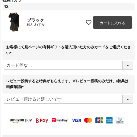
在庫
カラー
42
ブラック
カートに入れる
残りわずか
お客様にて別ページの有料ギフトを購入頂いた方のみカードをご選択くださ
い
(
必
須
)
レビュー投稿すると特典がもらえます。※レビュー投稿のみだけ。(特典は
画像確認)
(
必
須
)