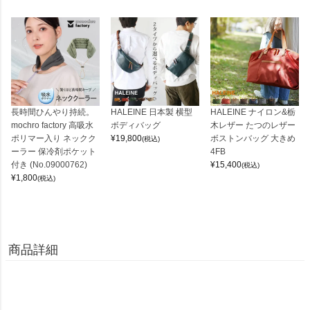
長時間ひんやり持続。
HALEINE 日本製 横型
HALEINE ナイロン&栃
mochro factory 高吸水
ボディバッグ
木レザー たつのレザー
ポリマー入り ネックク
¥
19,800
ボストンバッグ 大きめ
(税込)
ーラー 保冷剤ポケット
4FB
付き (No.09000762)
¥
15,400
(税込)
¥
1,800
(税込)
商品詳細