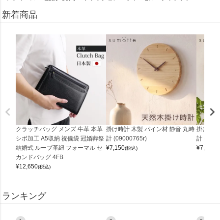
新着商品
クラッチバッグ メンズ 牛革 本革
掛け時計 木製 パイン材 静音 丸時
掛け時計
シボ加工 A5収納 祝儀袋 冠婚葬祭
計 (09000765r)
計 (0900
結婚式 ループ革紐 フォーマル セ
¥
7,150
¥
7,150
(税込)
(
カンドバッグ 4FB
¥
12,650
(税込)
ランキング