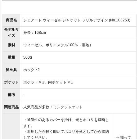
商品名
シェアード ウィーゼル ジャケット フリルデザイン (No.103253)
モデルサ
身長：168cm
イズ
素材
ウィーゼル、ポリエステル100％（裏地）
重量
500g
留め具
ホック ×2
ポケット
ポケット × 2、内ポケット × 1
備考
-
関連商品
人気商品が多数！
ミンクジャケット
・通気性のあるカバーを掛け、光とホコリを遮断し
ます。
・着用したら軽く叩いてホコリを落としてから収納
してください。
⇒
知って