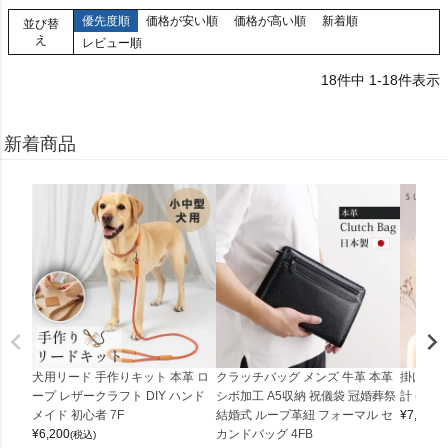
優先度順
価格が安い順
価格が高い順
新着順
並び替
え
レビュー順
18
件中
1
-
18
件表示
新着商品
犬用リード 手作りキット 本革 ロ
クラッチバッグ メンズ 牛革 本革
掛け時計
ープ レザークラフト DIY ハンド
シボ加工 A5収納 祝儀袋 冠婚葬祭
計 (0900
メイド 初心者 7F
結婚式 ループ革紐 フォーマル セ
¥
7,150
(
¥
6,200
カンドバッグ 4FB
(税込)