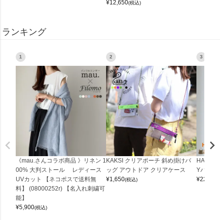
¥
12,650
(税込)
ランキング
1
2
3
《mau.さんコラボ商品 》リネン 1
KAKSI クリアポーチ 斜め掛けバ
HALEI
00% 大判ストール レディース
ッグ アウトドア クリアケース
Yバッグ 
UVカット 【ネコポスで送料無
¥
1,650
¥
22,000
(税込)
料】 (08000252r) 【名入れ刺繍可
能】
¥
5,900
(税込)