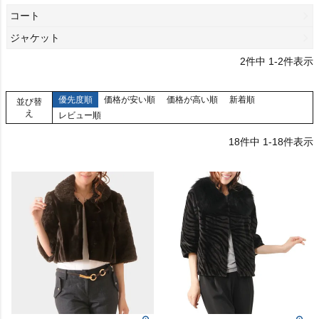
コート
ジャケット
2
件中
1
-
2
件表示
優先度順
価格が安い順
価格が高い順
新着順
並び替
え
レビュー順
18
件中
1
-
18
件表示