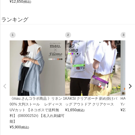
¥
12,650
(税込)
ランキング
1
2
3
《mau.さんコラボ商品 》リネン 1
KAKSI クリアポーチ 斜め掛けバ
HALEI
00% 大判ストール レディース
ッグ アウトドア クリアケース
Yバッグ 
UVカット 【ネコポスで送料無
¥
1,650
¥
22,000
(税込)
料】 (08000252r) 【名入れ刺繍可
能】
¥
5,900
(税込)