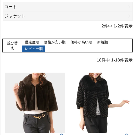
コート
ジャケット
2
件中
1
-
2
件表示
優先度順
価格が安い順
価格が高い順
新着順
並び替
え
レビュー順
18
件中
1
-
18
件表示