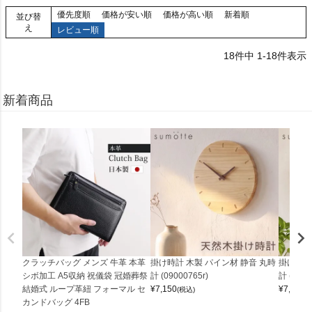
優先度順
価格が安い順
価格が高い順
新着順
並び替
え
レビュー順
18
件中
1
-
18
件表示
新着商品
クラッチバッグ メンズ 牛革 本革
掛け時計 木製 パイン材 静音 丸時
掛け時計
シボ加工 A5収納 祝儀袋 冠婚葬祭
計 (09000765r)
計 (0900
結婚式 ループ革紐 フォーマル セ
¥
7,150
¥
7,150
(税込)
(
カンドバッグ 4FB