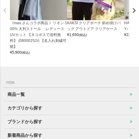
《mau.さんコラボ商品 》リネン 1
KAKSI クリアポーチ 斜め掛けバ
HALEI
00% 大判ストール レディース
ッグ アウトドア クリアケース
Yバッグ 
UVカット 【ネコポスで送料無
¥
1,650
¥
22,000
(税込)
料】 (08000252r) 【名入れ刺繍可
能】
¥
5,900
(税込)
ITEM
商品一覧
カテゴリから探す
ブランドから探す
新着商品から探す