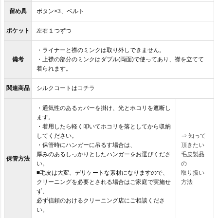
留め具
ボタン×3、ベルト
ポケット
左右１つずつ
・ライナーと襟のミンクは取り外しできません。
備考
・上襟の部分のミンクはダブル(両面)で使ってあり、襟を立てて
着られます。
関連商品
シルクコートは
コチラ
・通気性のあるカバーを掛け、光とホコリを遮断し
ます。
・着用したら軽く叩いてホコリを落としてから収納
してください。
⇒
知って
・保管時にハンガーに吊るす場合は、
頂きたい
厚みのあるしっかりとしたハンガーをお選びくださ
毛皮製品
保管方法
い。
の
■毛皮は大変、デリケートな素材になりますので、
取り扱い
クリーニングを必要とされる場合はご家庭で実施せ
方法
ず、
必ず信頼のおけるクリーニング店にご相談くださ
い。