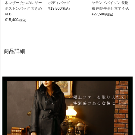
木レザー たつのレザー
ボディバッグ
ヤモンドパイソン 長財
ボストンバッグ 大きめ
¥
19,800
布 内側牛革仕立て 4FA
(税込)
4FB
¥
27,500
(税込)
¥
15,400
(税込)
商品詳細