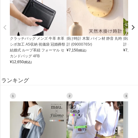
クラッチバッグ メンズ 牛革 本革
掛け時計 木製 パイン材 静音 丸時
掛け時計
シボ加工 A5収納 祝儀袋 冠婚葬祭
計 (09000765r)
計 (0900
結婚式 ループ革紐 フォーマル セ
¥
7,150
¥
7,150
(税込)
(
カンドバッグ 4FB
¥
12,650
(税込)
ランキング
1
2
3