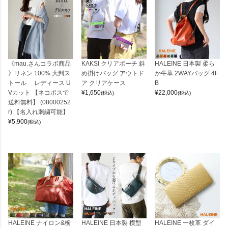
《mau.さんコラボ商品
KAKSI クリアポーチ 斜
HALEINE 日本製 柔ら
》リネン 100% 大判ス
め掛けバッグ アウトド
か牛革 2WAYバッグ 4F
トール レディース U
ア クリアケース
B
Vカット 【ネコポスで
¥
1,650
¥
22,000
(税込)
(税込)
送料無料】 (08000252
r) 【名入れ刺繍可能】
¥
5,900
(税込)
HALEINE ナイロン&栃
HALEINE 日本製 横型
HALEINE 一枚革 ダイ