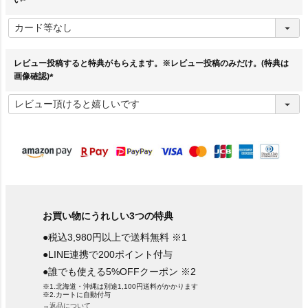
い
(
必
須
)
レビュー投稿すると特典がもらえます。※レビュー投稿のみだけ。(特典は
画像確認)
(
必
須
)
お買い物にうれしい3つの特典
●税込3,980円以上で送料無料 ※1
●LINE連携で200ポイント付与
●誰でも使える5%OFFクーポン ※2
※1.北海道・沖縄は別途1,100円送料がかかります
※2.カートに自動付与
→返品について