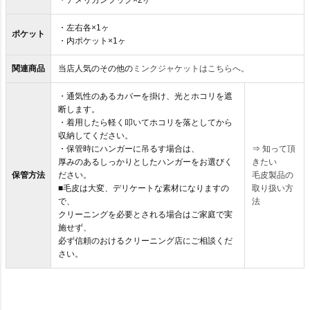
・アメリカンフック×2ヶ
・左右各×1ヶ
ポケット
・内ポケット×1ヶ
関連商品
当店人気のその他の
ミンクジャケットはこちらへ。
・通気性のあるカバーを掛け、光とホコリを遮
断します。
・着用したら軽く叩いてホコリを落としてから
収納してください。
・保管時にハンガーに吊るす場合は、
⇒
知って頂
厚みのあるしっかりとしたハンガーをお選びく
きたい
保管方法
ださい。
毛皮製品の
■毛皮は大変、デリケートな素材になりますの
取り扱い方
で、
法
クリーニングを必要とされる場合はご家庭で実
施せず、
必ず信頼のおけるクリーニング店にご相談くだ
さい。