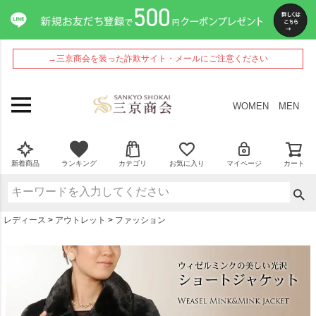
ペー
ジト
ップ
へ
→三京商会を装った詐欺サイト・メールにご注意ください
WOMEN
MEN
新着商品
ランキング
カテゴリ
お気に入り
マイページ
カート
レディース
アウトレット
ファッション