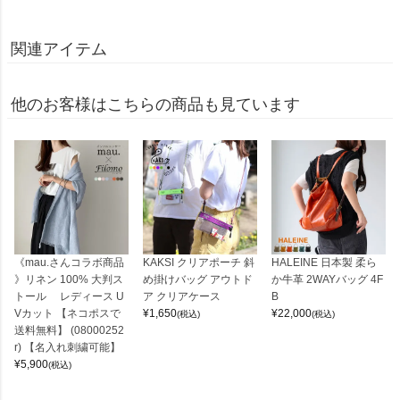
関連アイテム
他のお客様はこちらの商品も見ています
《mau.さんコラボ商品
KAKSI クリアポーチ 斜
HALEINE 日本製 柔ら
》リネン 100% 大判ス
め掛けバッグ アウトド
か牛革 2WAYバッグ 4F
トール レディース U
ア クリアケース
B
Vカット 【ネコポスで
¥
1,650
¥
22,000
(税込)
(税込)
送料無料】 (08000252
r) 【名入れ刺繍可能】
¥
5,900
(税込)