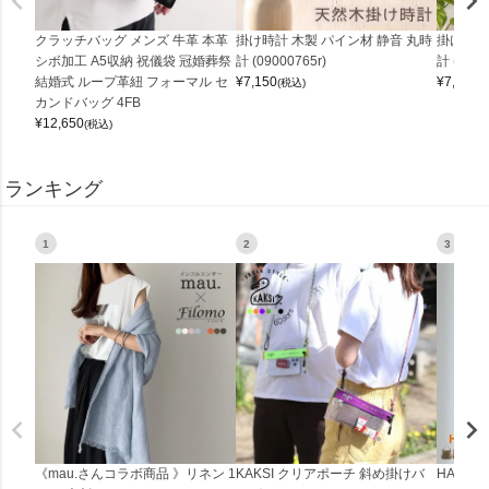
クラッチバッグ メンズ 牛革 本革
掛け時計 木製 パイン材 静音 丸時
掛け時計
シボ加工 A5収納 祝儀袋 冠婚葬祭
計 (09000765r)
計 (0900
結婚式 ループ革紐 フォーマル セ
¥
7,150
¥
7,150
(税込)
(
カンドバッグ 4FB
¥
12,650
(税込)
ランキング
1
2
3
《mau.さんコラボ商品 》リネン 1
KAKSI クリアポーチ 斜め掛けバ
HALEI