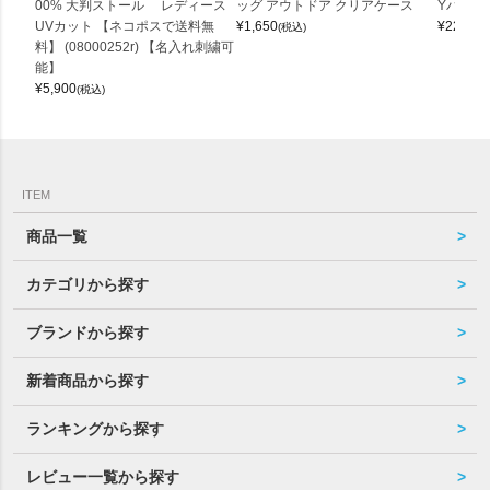
00% 大判ストール レディース
ッグ アウトドア クリアケース
Yバッグ 
UVカット 【ネコポスで送料無
¥
1,650
¥
22,000
(税込)
料】 (08000252r) 【名入れ刺繍可
能】
¥
5,900
(税込)
ITEM
商品一覧
カテゴリから探す
ブランドから探す
新着商品から探す
ランキングから探す
レビュー一覧から探す