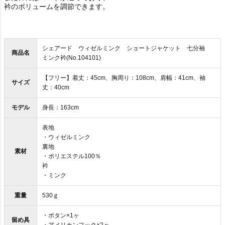
衿のボリュームを調節できます。
シェアード ウィゼルミンク ショートジャケット 七分袖
商品名
ミンク衿(No.104101)
【フリー】着丈：45cm、胸周り：108cm、肩幅：41cm、袖
サイズ
丈：40cm
モデル
身長：163cm
表地
・ウィゼルミンク
裏地
素材
・ポリエステル100％
衿
・ミンク
重量
530ｇ
・ボタン×1ヶ
留め具