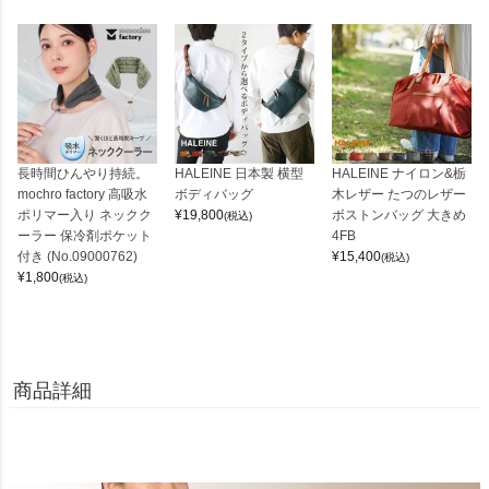
長時間ひんやり持続。
HALEINE 日本製 横型
HALEINE ナイロン&栃
mochro factory 高吸水
ボディバッグ
木レザー たつのレザー
ポリマー入り ネックク
¥
19,800
ボストンバッグ 大きめ
(税込)
ーラー 保冷剤ポケット
4FB
付き (No.09000762)
¥
15,400
(税込)
¥
1,800
(税込)
商品詳細